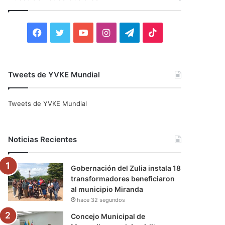
r
:
F
T
Y
I
T
T
a
w
o
n
e
i
c
i
u
s
l
k
Tweets de YVKE Mundial
e
t
T
t
e
T
Tweets de YVKE Mundial
b
t
u
a
g
o
o
e
b
g
r
k
Noticias Recientes
o
r
e
r
a
Gobernación del Zulia instala 18
k
a
m
transformadores beneficiaron
al municipio Miranda
m
hace 32 segundos
Concejo Municipal de