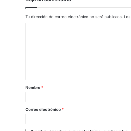
Tu dirección de correo electrónico no será publicada.
Los
C
o
m
e
n
t
a
Nombre
*
r
i
o
Correo electrónico
*
*