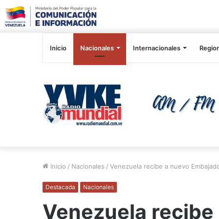
Inicio
Nacionales
Internacionales
Regio
Inicio
/
Nacionales
/
Venezuela recibe a nuevo Embajador
Destacada
Nacionales
Venezuela recibe