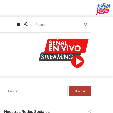
Sidebar
Switch
Buscar
skin
B
u
s
c
a
Nuestras Redes Sociales