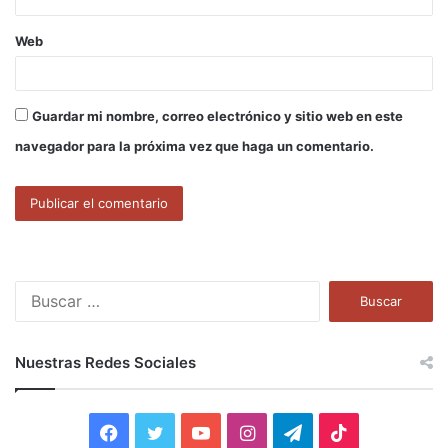
Web
Guardar mi nombre, correo electrónico y sitio web en este
navegador para la próxima vez que haga un comentario.
B
u
s
c
Nuestras Redes Sociales
a
r
:
F
T
Y
I
T
T