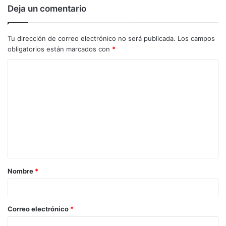
Deja un comentario
Tu dirección de correo electrónico no será publicada.
Los campos
obligatorios están marcados con
*
C
o
m
e
n
t
a
Nombre
*
r
i
o
Correo electrónico
*
*