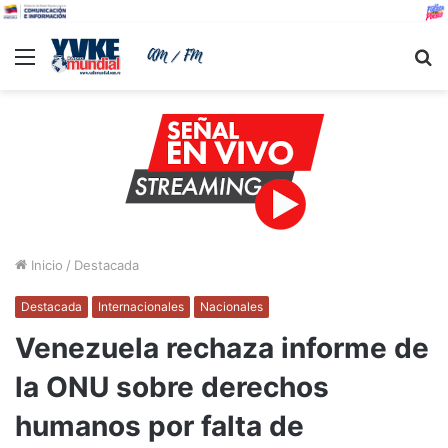
Menu
B
Inicio
/
Destacada
Destacada
Internacionales
Nacionales
Venezuela rechaza informe de
la ONU sobre derechos
humanos por falta de