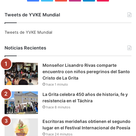
a
w
o
n
e
i
Tweets de YVKE Mundial
c
i
u
s
l
k
e
t
T
t
e
T
Tweets de YVKE Mundial
b
t
u
a
g
o
Noticias Recientes
o
e
b
g
r
k
Monseñor Lisandro Rivas comparte
o
r
e
r
a
encuentro con niños peregrinos del Santo
Cristo de La Grita
k
a
m
hace 1 minuto
m
La Grita celebra 450 años de historia, fe y
resistencia en el Táchira
hace 8 minutos
Escritoras merideñas obtienen el segundo
lugar en el Festival Internacional de Poesía
hace 24 minutos