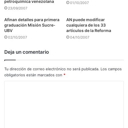
petroquímica venezolana
01/10/2007
23/09/2007
Afinan detalles para primera
AN puede modificar
graduación Misión Sucre-
cualquiera de los 33
UBV
artículos de la Reforma
02/10/2007
04/10/2007
Deja un comentario
Tu dirección de correo electrónico no será publicada.
Los campos
obligatorios están marcados con
*
C
o
m
e
n