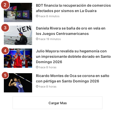
m
BDT financia la recuperación de comercios
afectados por sismos en La Guaira
hace 8 minutos
Daniela Rivera se baña de oro en vela en
los Juegos Centroamericanos
hace 19 minutos
Julio Mayora revalida su hegemonía con
un impresionante doblete dorado en Santo
Domingo 2026
hace 8 horas
Ricardo Montes de Oca se corona en salto
con pértiga en Santo Domingo 2026
hace 8 horas
Cargar Mas