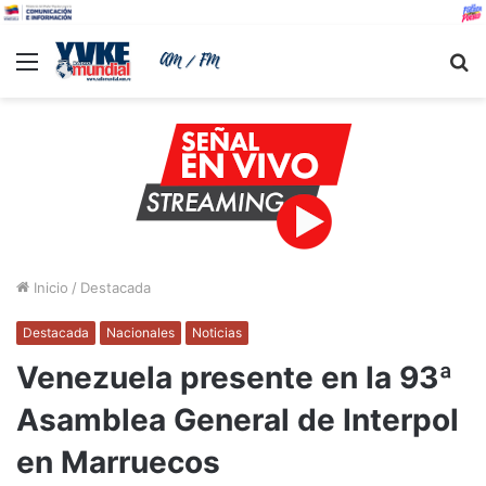
Menu
B
Inicio
/
Destacada
Destacada
Nacionales
Noticias
Venezuela presente en la 93ª
Asamblea General de Interpol
en Marruecos