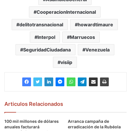
CooperacionInternacional
delitotransnacional
howardtimaure
Interpol
Marruecos
SeguridadCiudadana
Venezuela
visiip
Articulos Relacionados
100 mil millones de dólares
Arranca campaña de
anuales facturará
erradicación de la Rubéola