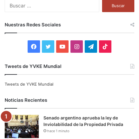
B
u
s
c
Nuestras Redes Sociales
a
r
:
F
T
Y
I
T
T
a
w
o
n
e
i
Tweets de YVKE Mundial
c
i
u
s
l
k
e
t
T
t
e
T
Tweets de YVKE Mundial
b
t
u
a
g
o
Noticias Recientes
o
e
b
g
r
k
Senado argentino aprueba la ley de
o
r
e
r
a
Inviolabilidad de la Propiedad Privada
hace 1 minuto
k
a
m