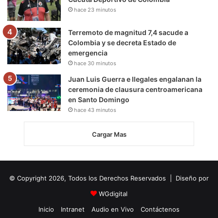
hace 23 minutos
Terremoto de magnitud 7,4 sacude a
Colombia y se decreta Estado de
emergencia
hace 30 minutos
Juan Luis Guerra e Ilegales engalanan la
ceremonia de clausura centroamericana
en Santo Domingo
hace 43 minutos
Cargar Mas
© Copyright 2026, Todos los Derechos Reservados | Diseño por
WGdigital
Inicio
Intranet
Audio en Vivo
Contáctenos