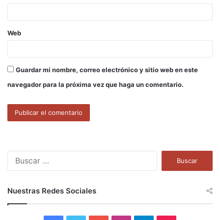
*
Web
Guardar mi nombre, correo electrónico y sitio web en este
navegador para la próxima vez que haga un comentario.
B
u
s
c
Nuestras Redes Sociales
a
r
: