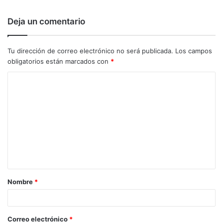
Deja un comentario
Tu dirección de correo electrónico no será publicada.
Los campos
obligatorios están marcados con
*
C
o
m
e
n
t
a
Nombre
*
r
i
o
Correo electrónico
*