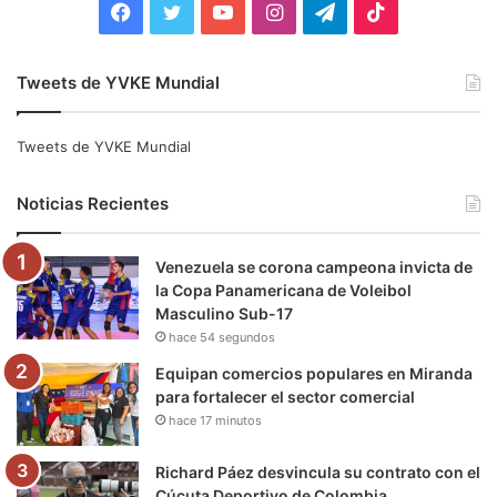
F
T
Y
I
T
T
a
w
o
n
e
i
Tweets de YVKE Mundial
c
i
u
s
l
k
e
t
T
t
e
T
Tweets de YVKE Mundial
b
t
u
a
g
o
Noticias Recientes
o
e
b
g
r
k
Venezuela se corona campeona invicta de
o
r
e
r
a
la Copa Panamericana de Voleibol
Masculino Sub-17
k
a
m
hace 54 segundos
m
Equipan comercios populares en Miranda
para fortalecer el sector comercial
hace 17 minutos
Richard Páez desvincula su contrato con el
Cúcuta Deportivo de Colombia