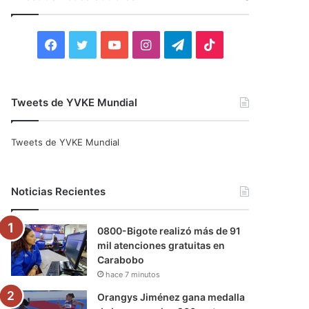
r
:
F
T
Y
I
T
T
a
w
o
n
e
i
c
i
u
s
l
k
Tweets de YVKE Mundial
e
t
T
t
e
T
Tweets de YVKE Mundial
b
t
u
a
g
o
o
e
b
g
r
k
Noticias Recientes
o
r
e
r
a
0800-Bigote realizó más de 91
k
a
m
mil atenciones gratuitas en
Carabobo
m
hace 7 minutos
Orangys Jiménez gana medalla