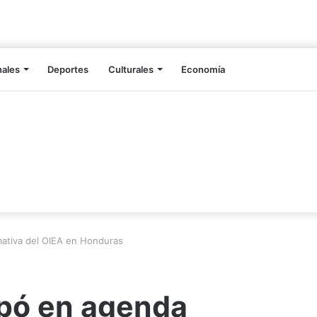
nales
Deportes
Culturales
Economía
mativa del OIEA en Honduras
ipó en agenda