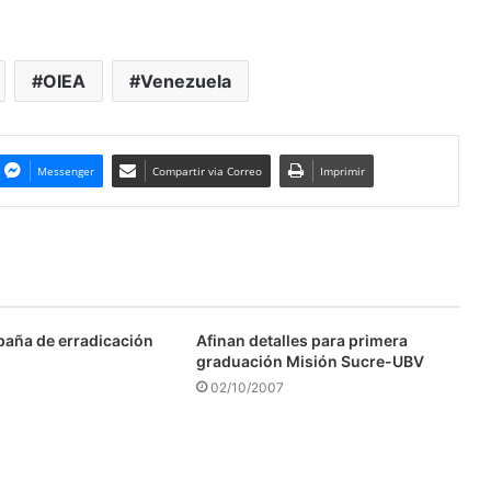
OIEA
Venezuela
Messenger
Compartir via Correo
Imprimir
aña de erradicación
Afinan detalles para primera
graduación Misión Sucre-UBV
02/10/2007