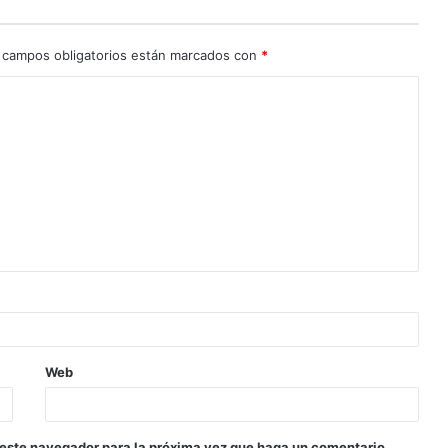
 campos obligatorios están marcados con
*
Web
 este navegador para la próxima vez que haga un comentario.