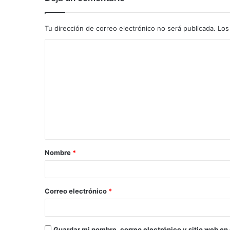
Tu dirección de correo electrónico no será publicada.
Los
C
o
m
e
n
t
a
Nombre
*
r
i
o
Correo electrónico
*
*
Guardar mi nombre, correo electrónico y sitio web en