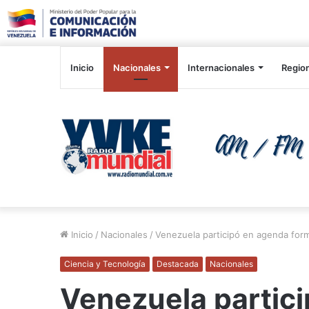
Inicio
Nacionales
Internacionales
Regio
Inicio
/
Nacionales
/
Venezuela participó en agenda for
Ciencia y Tecnología
Destacada
Nacionales
Venezuela partic