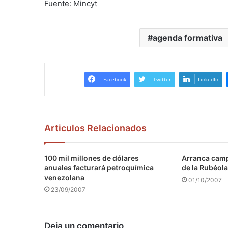
Fuente: Mincyt
agenda formativa
Facebook
Twitter
LinkedIn
Articulos Relacionados
100 mil millones de dólares
Arranca camp
anuales facturará petroquímica
de la Rubéola
venezolana
01/10/2007
23/09/2007
Deja un comentario