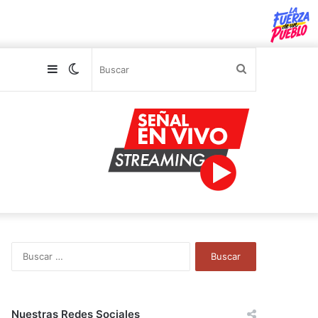
Sidebar
Switch
Buscar
skin
B
u
s
c
a
Nuestras Redes Sociales