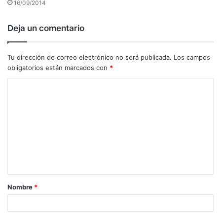
16/09/2014
Deja un comentario
Tu dirección de correo electrónico no será publicada.
Los campos
obligatorios están marcados con
*
C
o
m
e
n
t
a
Nombre
*
r
i
o