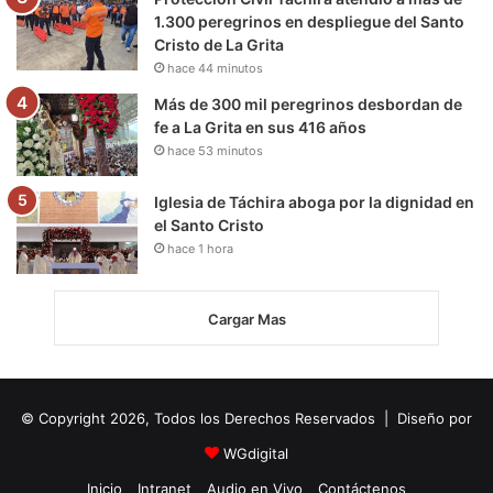
1.300 peregrinos en despliegue del Santo
Cristo de La Grita
hace 44 minutos
Más de 300 mil peregrinos desbordan de
fe a La Grita en sus 416 años
hace 53 minutos
Iglesia de Táchira aboga por la dignidad en
el Santo Cristo
hace 1 hora
Cargar Mas
© Copyright 2026, Todos los Derechos Reservados | Diseño por
WGdigital
Inicio
Intranet
Audio en Vivo
Contáctenos