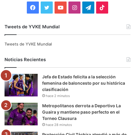
:
F
T
Y
I
T
T
a
w
o
n
e
i
Tweets de YVKE Mundial
c
i
u
s
l
k
e
t
T
t
e
T
Tweets de YVKE Mundial
b
t
u
a
g
o
Noticias Recientes
o
e
b
g
r
k
Jefa de Estado felicita a la selección
o
r
e
r
a
femenina de baloncesto por su histórica
clasificación
k
a
m
hace 2 minutos
m
Metropolitanos derrota a Deportivo La
Guaira y mantiene paso perfecto en el
Torneo Clausura
hace 28 minutos
Protección Civil Táchira atendió a más de