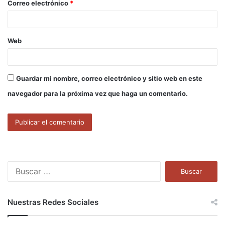
Correo electrónico
*
*
Web
Guardar mi nombre, correo electrónico y sitio web en este
navegador para la próxima vez que haga un comentario.
B
u
s
c
Nuestras Redes Sociales
a
r