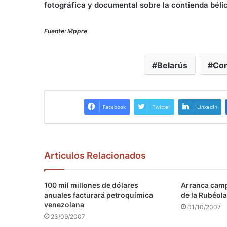
fotográfica y documental sobre la contienda béli
Fuente: Mppre
Belarús
Con
Facebook
Twitter
LinkedIn
Articulos Relacionados
100 mil millones de dólares
Arranca camp
anuales facturará petroquímica
de la Rubéola
venezolana
01/10/2007
23/09/2007