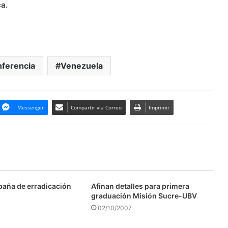
ca.
ferencia
Venezuela
Messenger
Compartir via Correo
Imprimir
aña de erradicación
Afinan detalles para primera
graduación Misión Sucre-UBV
02/10/2007