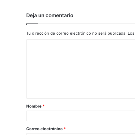
Deja un comentario
Tu dirección de correo electrónico no será publicada.
Los
C
o
m
e
n
t
a
Nombre
*
r
i
o
Correo electrónico
*
*