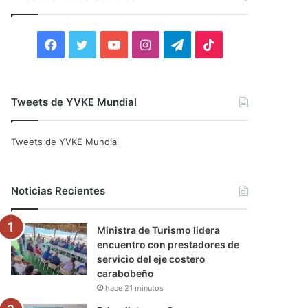
r
:
F
T
Y
I
T
T
a
w
o
n
e
i
c
i
u
s
l
k
Tweets de YVKE Mundial
e
t
T
t
e
T
Tweets de YVKE Mundial
b
t
u
a
g
o
o
e
b
g
r
k
Noticias Recientes
o
r
e
r
a
Ministra de Turismo lidera
k
a
m
encuentro con prestadores de
servicio del eje costero
m
carabobeño
hace 21 minutos