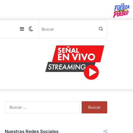
Sidebar
Switch
Buscar
skin
B
u
s
c
a
Nuestras Redes Sociales