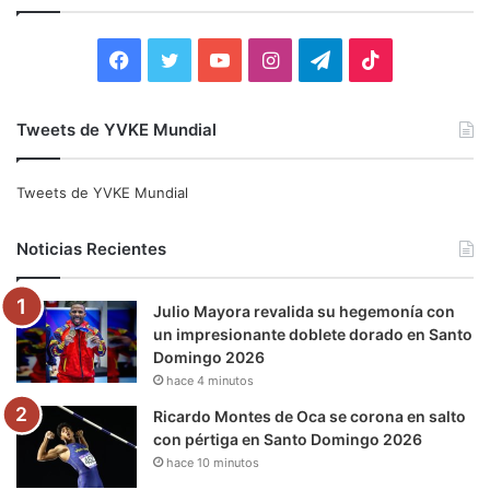
r
:
F
T
Y
I
T
T
a
w
o
n
e
i
Tweets de YVKE Mundial
c
i
u
s
l
k
e
t
T
t
e
T
Tweets de YVKE Mundial
b
t
u
a
g
o
Noticias Recientes
o
e
b
g
r
k
Julio Mayora revalida su hegemonía con
o
r
e
r
a
un impresionante doblete dorado en Santo
Domingo 2026
k
a
m
hace 4 minutos
m
Ricardo Montes de Oca se corona en salto
con pértiga en Santo Domingo 2026
hace 10 minutos