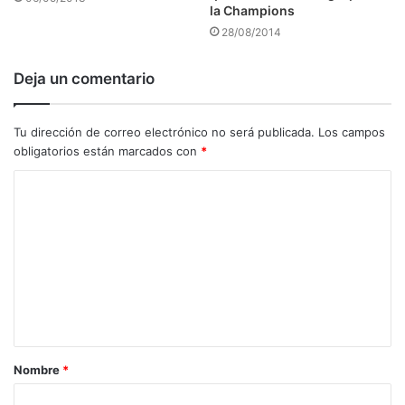
la Champions
28/08/2014
Deja un comentario
Tu dirección de correo electrónico no será publicada.
Los campos
obligatorios están marcados con
*
C
o
m
e
n
t
a
Nombre
*
r
i