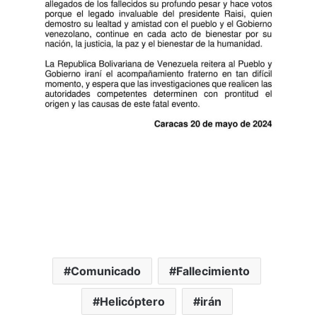
Comunicado
Fallecimiento
Helicóptero
irán