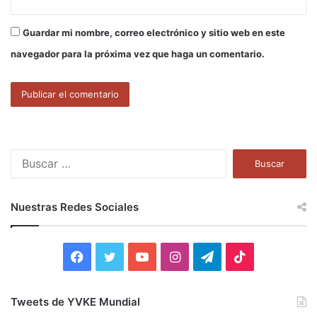
Guardar mi nombre, correo electrónico y sitio web en este
navegador para la próxima vez que haga un comentario.
B
u
s
c
Nuestras Redes Sociales
a
r
:
F
T
Y
I
T
T
a
w
o
n
e
i
Tweets de YVKE Mundial
c
i
u
s
l
k