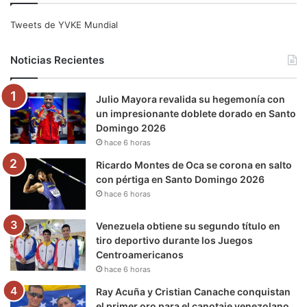
e
t
T
t
e
T
Tweets de YVKE Mundial
b
t
u
a
g
o
Noticias Recientes
o
e
b
g
r
k
Julio Mayora revalida su hegemonía con
o
r
e
r
a
un impresionante doblete dorado en Santo
Domingo 2026
k
a
m
hace 6 horas
m
Ricardo Montes de Oca se corona en salto
con pértiga en Santo Domingo 2026
hace 6 horas
Venezuela obtiene su segundo título en
tiro deportivo durante los Juegos
Centroamericanos
hace 6 horas
Ray Acuña y Cristian Canache conquistan
el primer oro para el canotaje venezolano