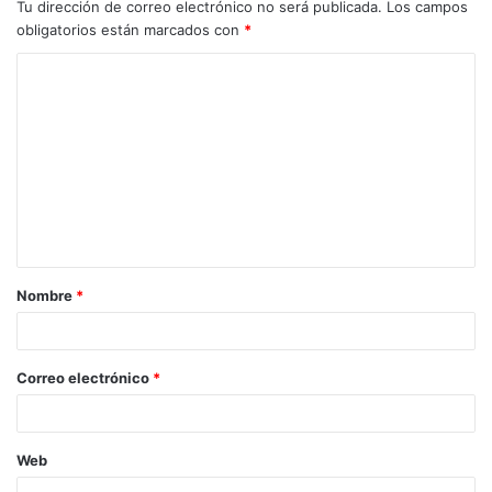
Tu dirección de correo electrónico no será publicada.
Los campos
obligatorios están marcados con
*
C
o
m
e
n
t
a
Nombre
*
r
i
o
Correo electrónico
*
*
Web