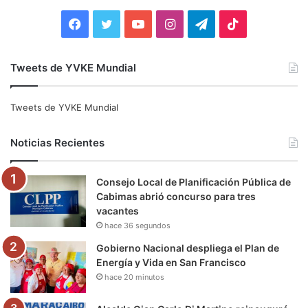
:
F
T
Y
I
T
T
a
w
o
n
e
i
Tweets de YVKE Mundial
c
i
u
s
l
k
e
t
T
t
e
T
Tweets de YVKE Mundial
b
t
u
a
g
o
Noticias Recientes
o
e
b
g
r
k
Consejo Local de Planificación Pública de
o
r
e
r
a
Cabimas abrió concurso para tres
vacantes
k
a
m
hace 36 segundos
m
Gobierno Nacional despliega el Plan de
Energía y Vida en San Francisco
hace 20 minutos