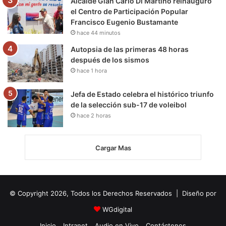
Alcalde Gian Carlo Di Martino reinauguró
el Centro de Participación Popular
Francisco Eugenio Bustamante
hace 44 minutos
Autopsia de las primeras 48 horas
después de los sismos
hace 1 hora
Jefa de Estado celebra el histórico triunfo
de la selección sub-17 de voleibol
hace 2 horas
Cargar Mas
© Copyright 2026, Todos los Derechos Reservados | Diseño por
WGdigital
Inicio
Intranet
Audio en Vivo
Contáctenos