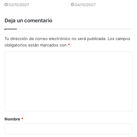
02/10/2007
04/10/2007
Deja un comentario
Tu dirección de correo electrónico no será publicada.
Los campos
obligatorios están marcados con
*
C
o
m
e
n
t
a
Nombre
*
r
i