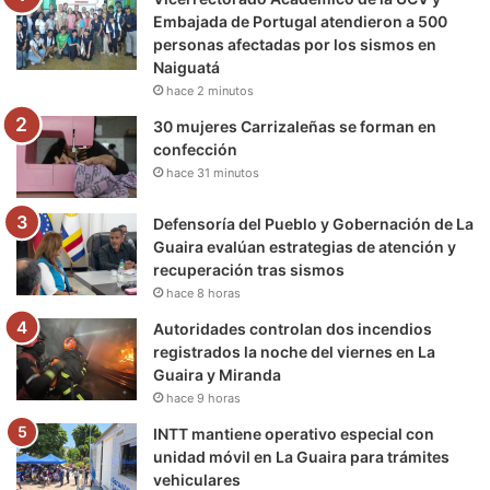
o
r
e
r
a
Embajada de Portugal atendieron a 500
personas afectadas por los sismos en
k
a
m
Naiguatá
hace 2 minutos
m
30 mujeres Carrizaleñas se forman en
confección
hace 31 minutos
Defensoría del Pueblo y Gobernación de La
Guaira evalúan estrategias de atención y
recuperación tras sismos
hace 8 horas
Autoridades controlan dos incendios
registrados la noche del viernes en La
Guaira y Miranda
hace 9 horas
INTT mantiene operativo especial con
unidad móvil en La Guaira para trámites
vehiculares