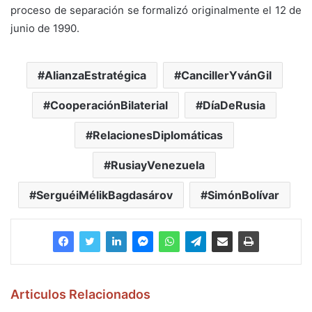
proceso de separación se formalizó originalmente el 12 de
junio de 1990.
AlianzaEstratégica
CancillerYvánGil
CooperaciónBilaterial
DíaDeRusia
RelacionesDiplomáticas
RusiayVenezuela
SerguéiMélikBagdasárov
SimónBolívar
Articulos Relacionados