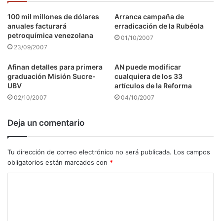
100 mil millones de dólares
Arranca campaña de
anuales facturará
erradicación de la Rubéola
petroquímica venezolana
01/10/2007
23/09/2007
Afinan detalles para primera
AN puede modificar
graduación Misión Sucre-
cualquiera de los 33
UBV
artículos de la Reforma
02/10/2007
04/10/2007
Deja un comentario
Tu dirección de correo electrónico no será publicada.
Los campos
obligatorios están marcados con
*
C
o
m