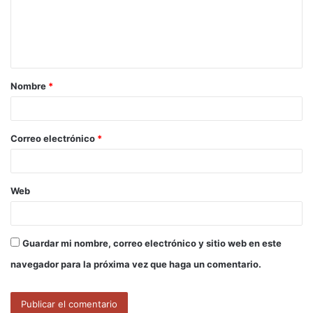
e
n
t
a
Nombre
*
r
i
o
Correo electrónico
*
*
Web
Guardar mi nombre, correo electrónico y sitio web en este
navegador para la próxima vez que haga un comentario.