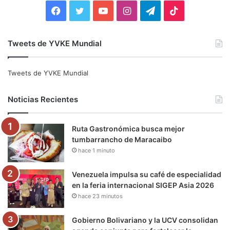
:
F
T
Y
I
T
T
a
w
o
n
e
i
Tweets de YVKE Mundial
c
i
u
s
l
k
e
t
T
t
e
T
Tweets de YVKE Mundial
b
t
u
a
g
o
Noticias Recientes
o
e
b
g
r
k
Ruta Gastronómica busca mejor
o
r
e
r
a
tumbarrancho de Maracaibo
hace 1 minuto
k
a
m
m
Venezuela impulsa su café de especialidad
en la feria internacional SIGEP Asia 2026
hace 23 minutos
Gobierno Bolivariano y la UCV consolidan