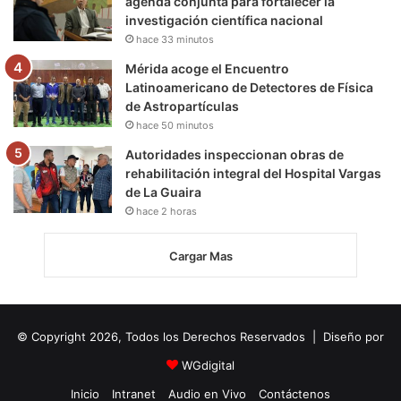
agenda conjunta para fortalecer la
investigación científica nacional
hace 33 minutos
Mérida acoge el Encuentro
Latinoamericano de Detectores de Física
de Astropartículas
hace 50 minutos
Autoridades inspeccionan obras de
rehabilitación integral del Hospital Vargas
de La Guaira
hace 2 horas
Cargar Mas
© Copyright 2026, Todos los Derechos Reservados | Diseño por
WGdigital
Inicio
Intranet
Audio en Vivo
Contáctenos