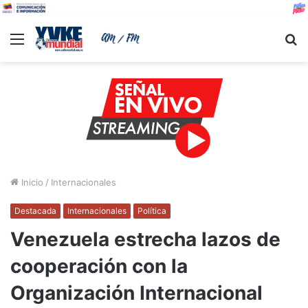
Menu
B
Inicio
/
Internacionales
Destacada
Internacionales
Política
Venezuela estrecha lazos de
cooperación con la
Organización Internacional