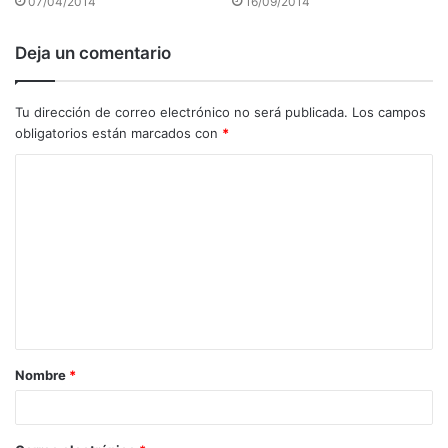
07/04/2014
16/09/2014
Deja un comentario
Tu dirección de correo electrónico no será publicada.
Los campos
obligatorios están marcados con
*
C
o
m
e
n
t
a
Nombre
*
r
i
o