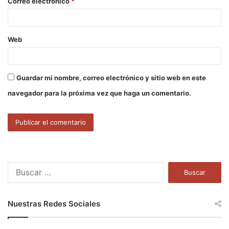
Correo electrónico
*
*
Web
Guardar mi nombre, correo electrónico y sitio web en este
navegador para la próxima vez que haga un comentario.
B
u
s
c
Nuestras Redes Sociales
a
r