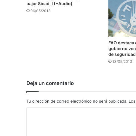
bajar Sicad II (+Audio)
06/05/2013
FAO destaca
gobierno ven
de seguridad
13/05/2013
Deja un comentario
Tu dirección de correo electrónico no será publicada.
Los
C
o
m