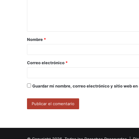
e
n
t
a
Nombre
*
r
i
o
Correo electrónico
*
*
Guardar mi nombre, correo electrónico y sitio web en
© Copyright 2026, Todos los Derechos Reservados | Di