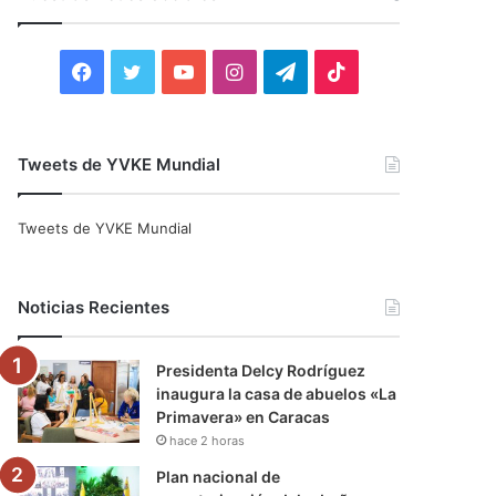
r
:
F
T
Y
I
T
T
a
w
o
n
e
i
c
i
u
s
l
k
Tweets de YVKE Mundial
e
t
T
t
e
T
Tweets de YVKE Mundial
b
t
u
a
g
o
o
e
b
g
r
k
Noticias Recientes
o
r
e
r
a
Presidenta Delcy Rodríguez
k
a
m
inaugura la casa de abuelos «La
Primavera» en Caracas
m
hace 2 horas
Plan nacional de