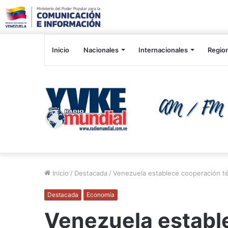
Inicio
Nacionales
Internacionales
Regio
Inicio
/
Destacada
/
Venezuela establece cooperación té
Destacada
Economía
Venezuela establ