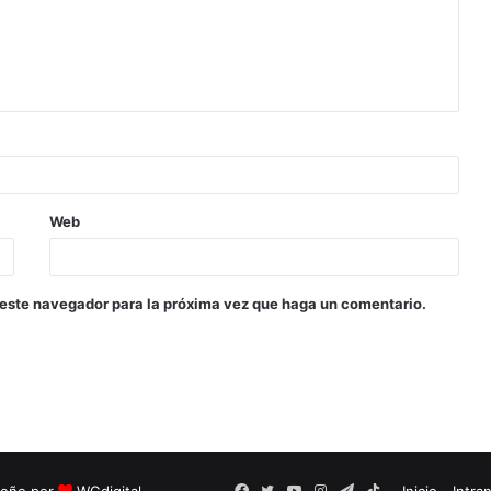
Web
 este navegador para la próxima vez que haga un comentario.
seño por
WGdigital
Facebook
Twitter
YouTube
Instagram
Telegram
TikTok
Inicio
Intra