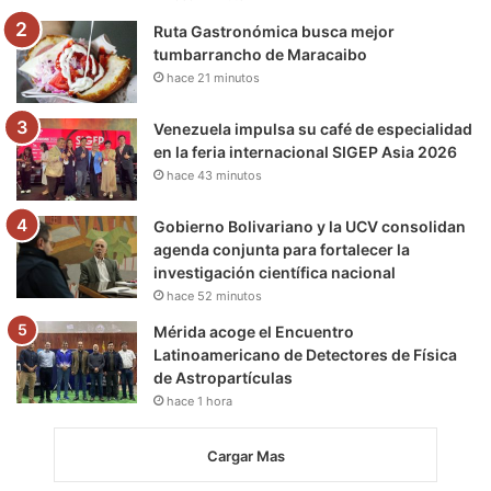
m
Ruta Gastronómica busca mejor
tumbarrancho de Maracaibo
hace 21 minutos
Venezuela impulsa su café de especialidad
en la feria internacional SIGEP Asia 2026
hace 43 minutos
Gobierno Bolivariano y la UCV consolidan
agenda conjunta para fortalecer la
investigación científica nacional
hace 52 minutos
Mérida acoge el Encuentro
Latinoamericano de Detectores de Física
de Astropartículas
hace 1 hora
Cargar Mas