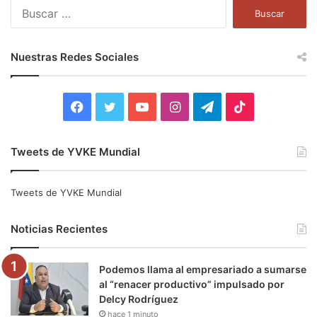
B
u
s
c
Nuestras Redes Sociales
a
r
:
F
T
Y
I
T
T
a
w
o
n
e
i
Tweets de YVKE Mundial
c
i
u
s
l
k
e
t
T
t
e
T
Tweets de YVKE Mundial
b
t
u
a
g
o
Noticias Recientes
o
e
b
g
r
k
Podemos llama al empresariado a sumarse
o
r
e
r
a
al “renacer productivo” impulsado por
Delcy Rodríguez
k
a
m
hace 1 minuto