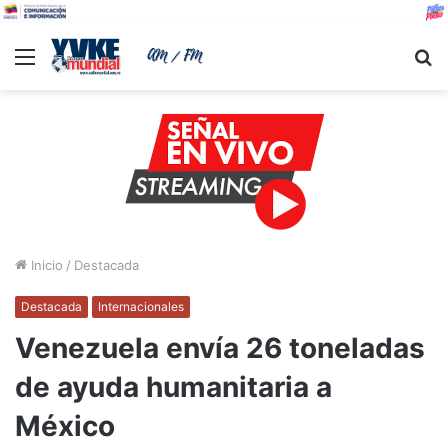
Menu
B
Inicio
/
Destacada
Destacada
Internacionales
Venezuela envía 26 toneladas
de ayuda humanitaria a
México