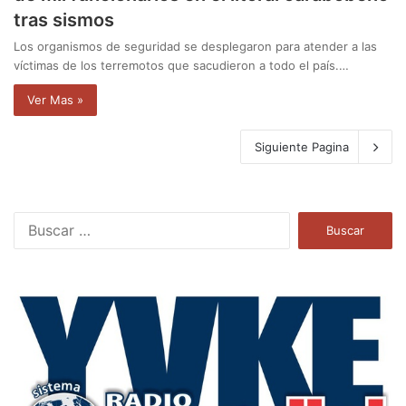
tras sismos
Los organismos de seguridad se desplegaron para atender a las
víctimas de los terremotos que sacudieron a todo el país.…
Ver Mas »
Siguiente Pagina
B
u
s
c
a
r
: