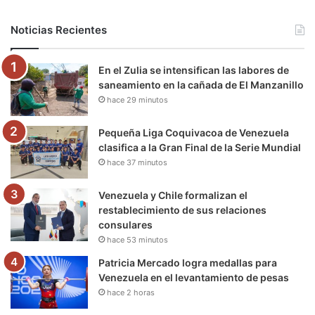
b
t
u
a
g
o
Noticias Recientes
o
e
b
g
r
k
En el Zulia se intensifican las labores de
o
r
e
r
a
saneamiento en la cañada de El Manzanillo
hace 29 minutos
k
a
m
m
Pequeña Liga Coquivacoa de Venezuela
clasifica a la Gran Final de la Serie Mundial
hace 37 minutos
Venezuela y Chile formalizan el
restablecimiento de sus relaciones
consulares
hace 53 minutos
Patricia Mercado logra medallas para
Venezuela en el levantamiento de pesas
hace 2 horas