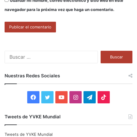
Guardar mi nombre, correo electrónico y sitio web en este
navegador para la próxima vez que haga un comentario.
B
u
s
c
Nuestras Redes Sociales
a
r
:
F
T
Y
I
T
T
a
w
o
n
e
i
Tweets de YVKE Mundial
c
i
u
s
l
k
e
t
T
t
e
T
Tweets de YVKE Mundial