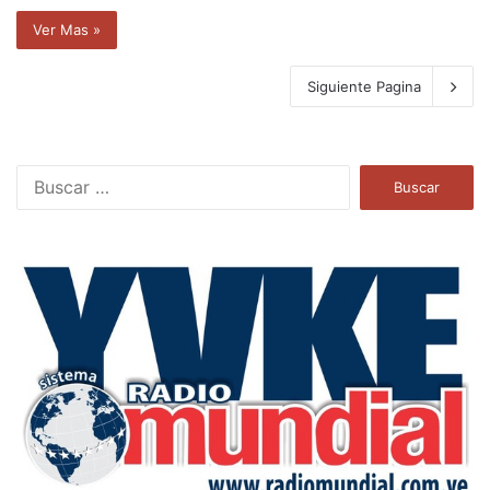
Ver Mas »
Siguiente Pagina
B
u
s
c
a
r
: