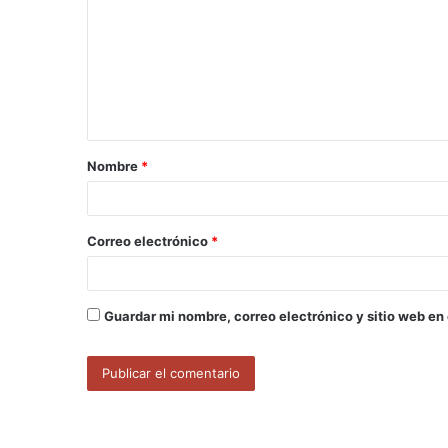
m
e
n
t
a
Nombre
*
r
i
o
Correo electrónico
*
*
Guardar mi nombre, correo electrónico y sitio web en