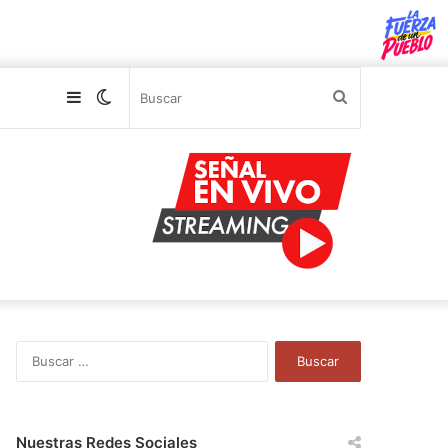
Sidebar
Switch
Buscar
skin
B
u
s
c
a
Nuestras Redes Sociales