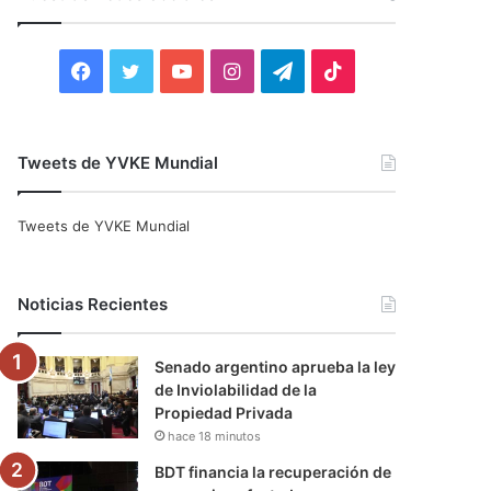
r
:
F
T
Y
I
T
T
a
w
o
n
e
i
c
i
u
s
l
k
Tweets de YVKE Mundial
e
t
T
t
e
T
Tweets de YVKE Mundial
b
t
u
a
g
o
o
e
b
g
r
k
Noticias Recientes
o
r
e
r
a
Senado argentino aprueba la ley
k
a
m
de Inviolabilidad de la
Propiedad Privada
m
hace 18 minutos
BDT financia la recuperación de