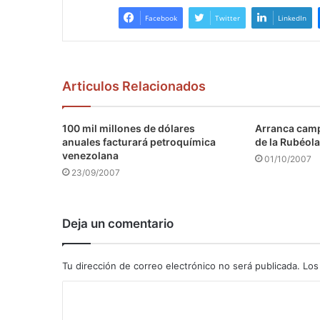
Facebook
Twitter
LinkedIn
Articulos Relacionados
100 mil millones de dólares
Arranca camp
anuales facturará petroquímica
de la Rubéola
venezolana
01/10/2007
23/09/2007
Deja un comentario
Tu dirección de correo electrónico no será publicada.
Los
C
o