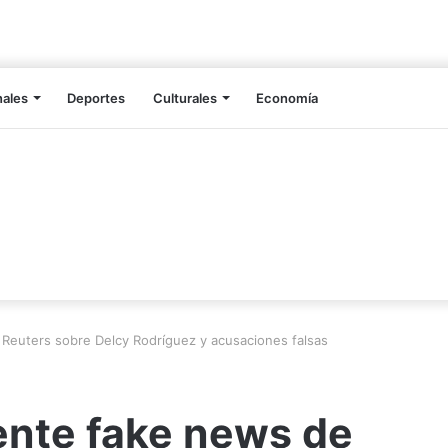
nales
Deportes
Culturales
Economía
Reuters sobre Delcy Rodríguez y acusaciones falsas
nte fake news de