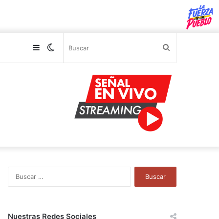
Sidebar
Switch
Buscar
skin
B
u
s
c
a
Nuestras Redes Sociales