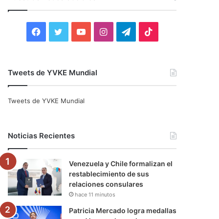
r
:
F
T
Y
I
T
T
a
w
o
n
e
i
c
i
u
s
l
k
Tweets de YVKE Mundial
e
t
T
t
e
T
Tweets de YVKE Mundial
b
t
u
a
g
o
o
e
b
g
r
k
Noticias Recientes
o
r
e
r
a
Venezuela y Chile formalizan el
k
a
m
restablecimiento de sus
relaciones consulares
m
hace 11 minutos
Patricia Mercado logra medallas