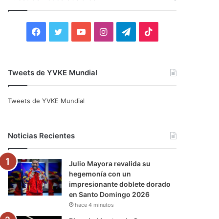
r
:
F
T
Y
I
T
T
a
w
o
n
e
i
c
i
u
s
l
k
Tweets de YVKE Mundial
e
t
T
t
e
T
Tweets de YVKE Mundial
b
t
u
a
g
o
o
e
b
g
r
k
Noticias Recientes
o
r
e
r
a
Julio Mayora revalida su
k
a
m
hegemonía con un
impresionante doblete dorado
m
en Santo Domingo 2026
hace 4 minutos