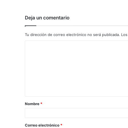
Deja un comentario
Tu dirección de correo electrónico no será publicada.
Los
C
o
m
e
n
t
a
Nombre
*
r
i
o
Correo electrónico
*