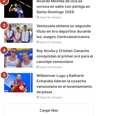
Ricardo Montes de Oca se
corona en salto con pértiga en
Santo Domingo 2026
hace 10 minutos
Venezuela obtiene su segundo
título en tiro deportivo durante
los Juegos Centroamericanos
hace 22 minutos
Ray Acuña y Cristian Canache
conquistan el primer oro para el
canotaje venezolano
hace 28 minutos
Wilkeinner Lugo y Katherin
Echandia lideran la cosecha
venezolana en el levantamiento
de pesas
hace 35 minutos
Cargar Mas