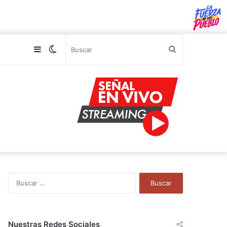
Sidebar
Switch
Buscar
skin
B
u
s
c
a
Nuestras Redes Sociales