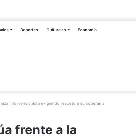
nales
Deportes
Culturales
Economía
naza intervencionista exigiendo respeto a su soberanía
a frente a la