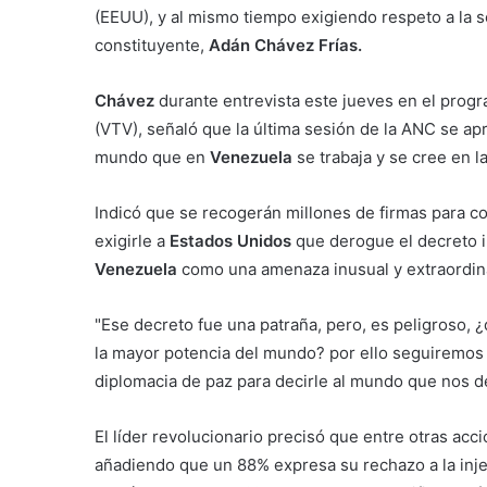
(EEUU), y al mismo tiempo exigiendo respeto a la so
constituyente,
Adán Chávez Frías.
Chávez
durante entrevista este jueves en el prog
(VTV), señaló que la última sesión de la ANC se a
mundo que en
Venezuela
se trabaja y se cree en l
Indicó que se recogerán millones de firmas para c
exigirle a
Estados Unidos
que derogue el decreto 
Venezuela
como una amenaza inusual y extraordina
"Ese decreto fue una patraña, pero, es peligroso
la mayor potencia del mundo? por ello seguiremos t
diplomacia de paz para decirle al mundo que nos d
El líder revolucionario precisó que entre otras ac
añadiendo que un 88% expresa su rechazo a la injer