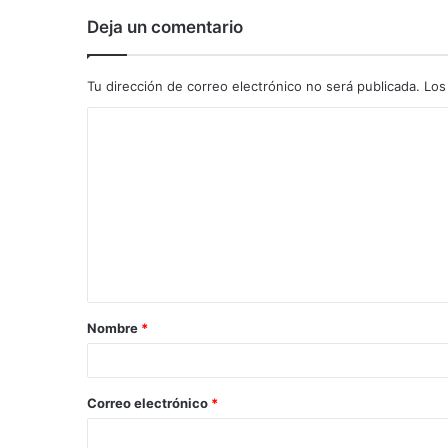
Deja un comentario
Tu dirección de correo electrónico no será publicada.
Los
C
o
m
e
n
t
a
Nombre
*
r
i
o
Correo electrónico
*
*