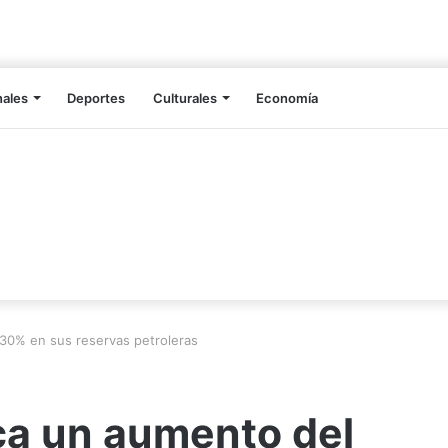
nales
Deportes
Culturales
Economía
 30% en sus reservas petroleras
ca un aumento del