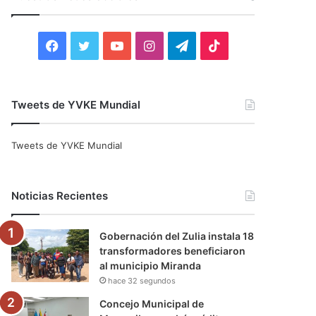
r
:
F
T
Y
I
T
T
a
w
o
n
e
i
c
i
u
s
l
k
Tweets de YVKE Mundial
e
t
T
t
e
T
Tweets de YVKE Mundial
b
t
u
a
g
o
o
e
b
g
r
k
Noticias Recientes
o
r
e
r
a
Gobernación del Zulia instala 18
k
a
m
transformadores beneficiaron
al municipio Miranda
m
hace 32 segundos
Concejo Municipal de