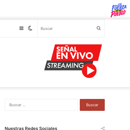
Sidebar
Switch
Buscar
skin
B
u
s
c
a
Nuestras Redes Sociales