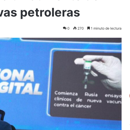
as petroleras
0
270
1 minuto de lectura