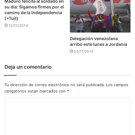
Maduro felicita al soldado en
su día: Sigamos firmes por el
camino de la Independencia
(+Tuit)
10/10/2014
Delegación venezolana
arribó este lunes a Jordania
03/11/2014
Deja un comentario
Tu dirección de correo electrónico no será publicada.
Los campos
obligatorios están marcados con
*
C
o
m
e