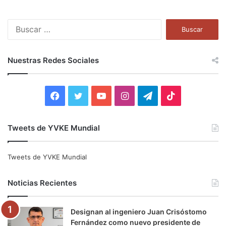
B
u
s
c
Nuestras Redes Sociales
a
r
:
F
T
Y
I
T
T
a
w
o
n
e
i
Tweets de YVKE Mundial
c
i
u
s
l
k
e
t
T
t
e
T
Tweets de YVKE Mundial
b
t
u
a
g
o
Noticias Recientes
o
e
b
g
r
k
Designan al ingeniero Juan Crisóstomo
o
r
e
r
a
Fernández como nuevo presidente de