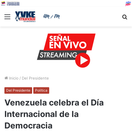
Menu
B
Inicio
/
Del Presidente
Del Presidente
Política
Venezuela celebra el Día
Internacional de la
Democracia