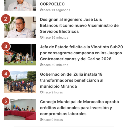
CORPOELEC
k
a
m
hace 19 segundos
m
Designan al ingeniero José Luis
Betancourt como nuevo Viceministro de
Servicios Eléctricos
hace 36 minutos
Jefa de Estado felicita a la Vinotinto Sub20
por consagrarse campeona en los Juegos
Centroamericanos y del Caribe 2026
hace 59 minutos
Gobernación del Zulia instala 18
transformadores beneficiaron al
municipio Miranda
hace 9 horas
Concejo Municipal de Maracaibo aprobó
créditos adicionales para inversión y
compromisos laborales
hace 9 horas