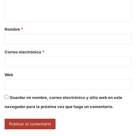
n
t
a
Nombre
*
r
i
o
Correo electrónico
*
*
Web
Guardar mi nombre, correo electrónico y sitio web en este
navegador para la próxima vez que haga un comentario.