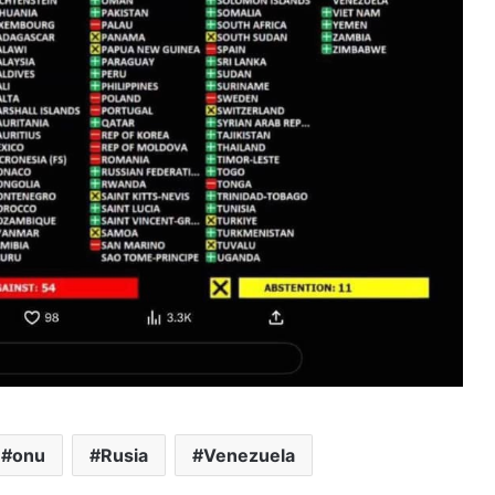
onu
Rusia
Venezuela