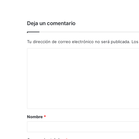
Deja un comentario
Tu dirección de correo electrónico no será publicada.
Los
C
o
m
e
n
t
a
Nombre
*
r
i
o