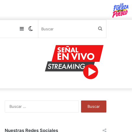
Sidebar
Switch
Buscar
skin
B
u
s
c
a
Nuestras Redes Sociales