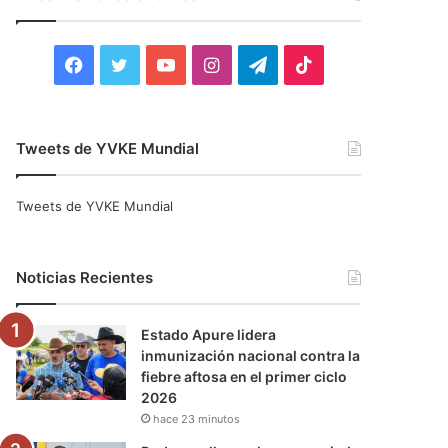
r
:
F
T
Y
I
T
T
a
w
o
n
e
i
c
i
u
s
l
k
Tweets de YVKE Mundial
e
t
T
t
e
T
Tweets de YVKE Mundial
b
t
u
a
g
o
o
e
b
g
r
k
Noticias Recientes
o
r
e
r
a
Estado Apure lidera
k
a
m
inmunización nacional contra la
fiebre aftosa en el primer ciclo
m
2026
hace 23 minutos