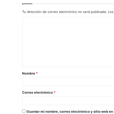
Tu dirección de correo electrónico no será publicada.
Los
C
o
m
e
n
t
a
Nombre
*
r
i
o
Correo electrónico
*
*
Guardar mi nombre, correo electrónico y sitio web en