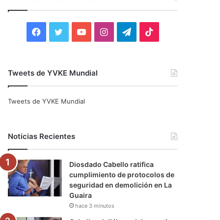
r
:
F
T
Y
I
T
T
a
w
o
n
e
i
c
i
u
s
l
k
Tweets de YVKE Mundial
e
t
T
t
e
T
Tweets de YVKE Mundial
b
t
u
a
g
o
o
e
b
g
r
k
Noticias Recientes
o
r
e
r
a
Diosdado Cabello ratifica
k
a
m
cumplimiento de protocolos de
seguridad en demolición en La
m
Guaira
hace 3 minutos