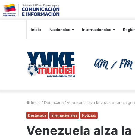
Inicio
Nacionales
Internacionales
Regio
Inicio
/
Destacada
/
Venezuela alza la voz: denuncia gen
Destacada
Internacionales
Noticias
Venezuela alza la