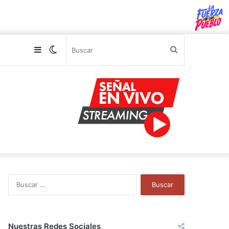
Sidebar
Switch
Buscar
skin
B
u
s
c
a
Nuestras Redes Sociales