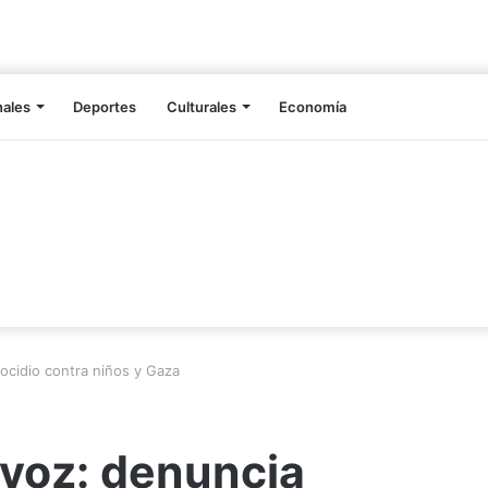
nales
Deportes
Culturales
Economía
ocidio contra niños y Gaza
 voz: denuncia