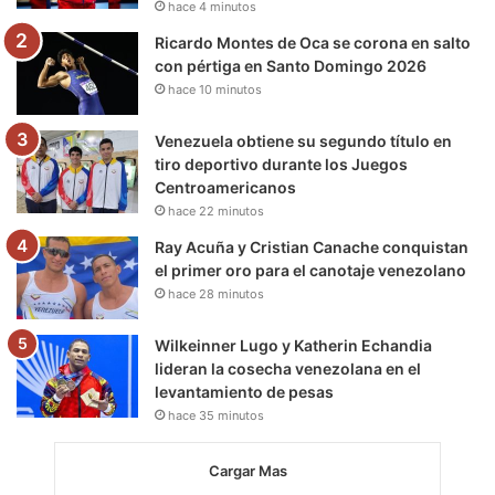
hace 4 minutos
m
Ricardo Montes de Oca se corona en salto
con pértiga en Santo Domingo 2026
hace 10 minutos
Venezuela obtiene su segundo título en
tiro deportivo durante los Juegos
Centroamericanos
hace 22 minutos
Ray Acuña y Cristian Canache conquistan
el primer oro para el canotaje venezolano
hace 28 minutos
Wilkeinner Lugo y Katherin Echandia
lideran la cosecha venezolana en el
levantamiento de pesas
hace 35 minutos
Cargar Mas