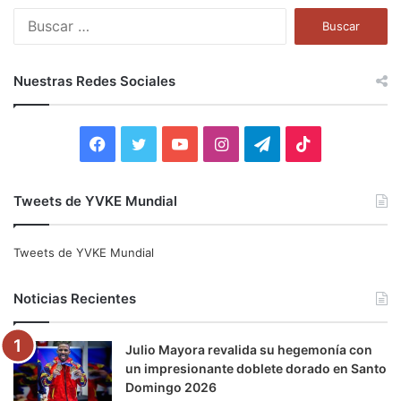
B
u
s
c
Nuestras Redes Sociales
a
r
:
F
T
Y
I
T
T
a
w
o
n
e
i
Tweets de YVKE Mundial
c
i
u
s
l
k
e
t
T
t
e
T
Tweets de YVKE Mundial
b
t
u
a
g
o
Noticias Recientes
o
e
b
g
r
k
Julio Mayora revalida su hegemonía con
o
r
e
r
a
un impresionante doblete dorado en Santo
Domingo 2026
k
a
m