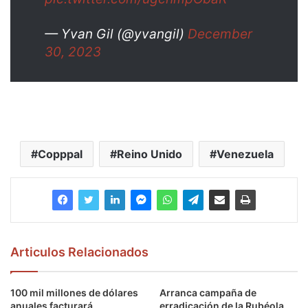
— Yvan Gil (@yvangil)
December
30, 2023
Copppal
Reino Unido
Venezuela
Articulos Relacionados
100 mil millones de dólares
Arranca campaña de
anuales facturará
erradicación de la Rubéola