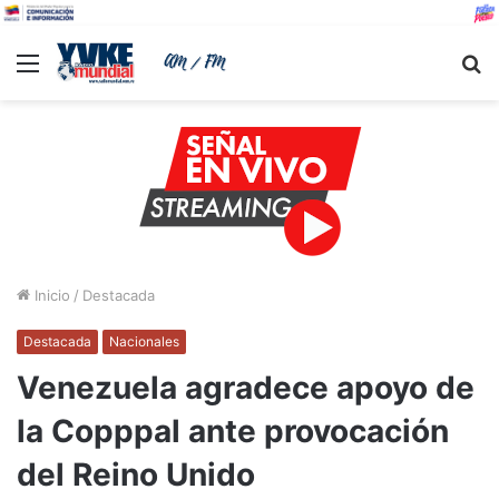
Menu
B
Inicio
/
Destacada
Destacada
Nacionales
Venezuela agradece apoyo de
la Copppal ante provocación
del Reino Unido