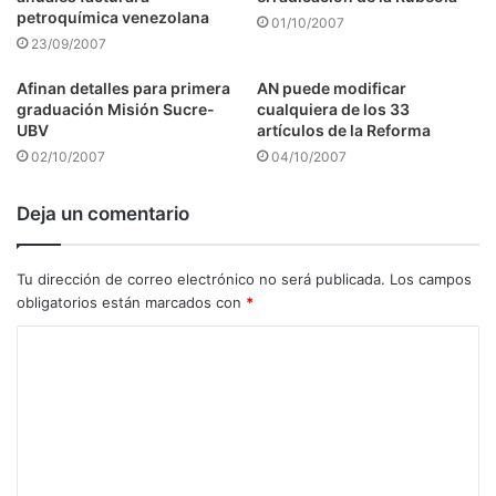
petroquímica venezolana
01/10/2007
23/09/2007
Afinan detalles para primera
AN puede modificar
graduación Misión Sucre-
cualquiera de los 33
UBV
artículos de la Reforma
02/10/2007
04/10/2007
Deja un comentario
Tu dirección de correo electrónico no será publicada.
Los campos
obligatorios están marcados con
*
C
o
m
e
n