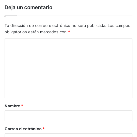
Deja un comentario
Tu dirección de correo electrónico no será publicada.
Los campos
obligatorios están marcados con
*
C
o
m
e
n
t
a
Nombre
*
r
i
o
Correo electrónico
*
*