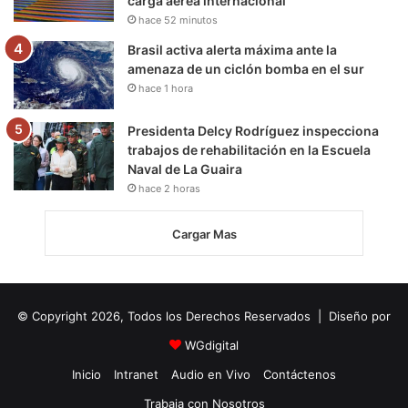
carga aérea internacional
hace 52 minutos
Brasil activa alerta máxima ante la
amenaza de un ciclón bomba en el sur
hace 1 hora
Presidenta Delcy Rodríguez inspecciona
trabajos de rehabilitación en la Escuela
Naval de La Guaira
hace 2 horas
Cargar Mas
© Copyright 2026, Todos los Derechos Reservados | Diseño por
WGdigital
Inicio
Intranet
Audio en Vivo
Contáctenos
Trabaja con Nosotros