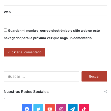
Web
Guardar mi nombre, correo electrónico y sitio web en este
navegador para la próxima vez que haga un comentario.
B
u
s
c
Nuestras Redes Sociales
a
r
:
F
T
Y
I
T
T