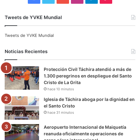
a
w
o
n
e
i
Tweets de YVKE Mundial
c
i
u
s
l
k
e
t
T
t
e
T
Tweets de YVKE Mundial
b
t
u
a
g
o
Noticias Recientes
o
e
b
g
r
k
Protección Civil Táchira atendió a más de
o
r
e
r
a
1.300 peregrinos en despliegue del Santo
Cristo de La Grita
k
a
m
hace 10 minutos
m
Iglesia de Táchira aboga por la dignidad en
el Santo Cristo
hace 31 minutos
Aeropuerto Internacional de Maiquetía
reanuda oficialmente operaciones de