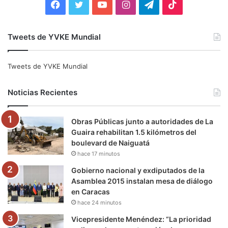
F
T
Y
I
T
T
a
w
o
n
e
i
Tweets de YVKE Mundial
c
i
u
s
l
k
e
t
T
t
e
T
Tweets de YVKE Mundial
b
t
u
a
g
o
Noticias Recientes
o
e
b
g
r
k
Obras Públicas junto a autoridades de La
o
r
e
r
a
Guaira rehabilitan 1.5 kilómetros del
boulevard de Naiguatá
k
a
m
hace 17 minutos
m
Gobierno nacional y exdiputados de la
Asamblea 2015 instalan mesa de diálogo
en Caracas
hace 24 minutos
Vicepresidente Menéndez: “La prioridad