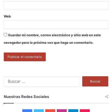
*
Web
Guardar mi nombre, correo electrónico y sitio web en este
navegador para la próxima vez que haga un comentario.
B
u
s
c
Nuestras Redes Sociales
a
r
: