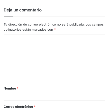
Deja un comentario
Tu dirección de correo electrónico no será publicada.
Los campos
obligatorios están marcados con
*
C
o
m
e
n
t
a
Nombre
*
r
i
o
Correo electrónico
*