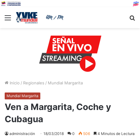
Menu
B
Inicio
/
Regionales
/
Mundial Margarita
Mundial Margarita
Ven a Margarita, Coche y
Cubagua
administración
18/03/2018
0
506
4 Minutos de Lectura