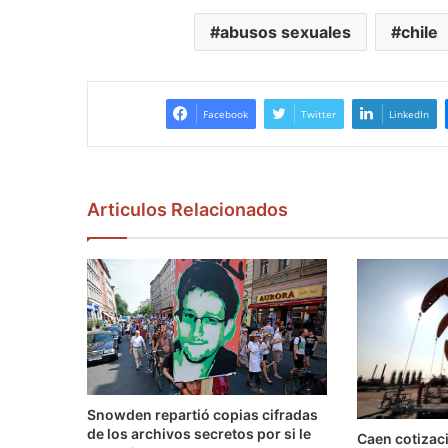
abusos sexuales
chile
Facebook
Twitter
LinkedIn
Articulos Relacionados
Snowden repartió copias cifradas
de los archivos secretos por si le
Caen cotizaci