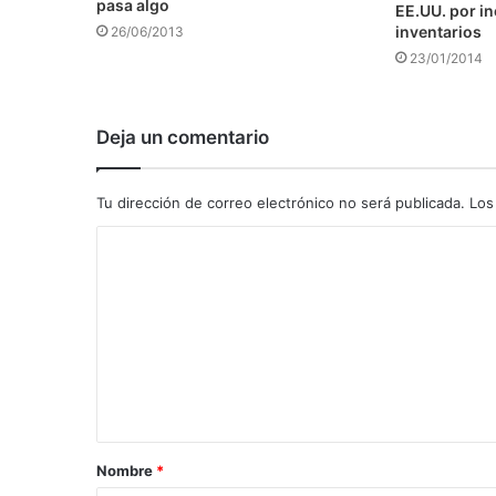
pasa algo
EE.UU. por i
inventarios
26/06/2013
23/01/2014
Deja un comentario
Tu dirección de correo electrónico no será publicada.
Los
C
o
m
e
n
t
a
Nombre
*
r