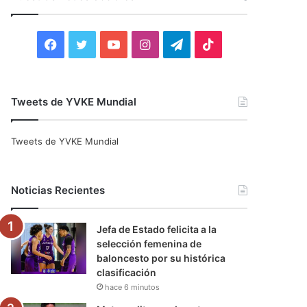
r
:
F
T
Y
I
T
T
a
w
o
n
e
i
c
i
u
s
l
k
Tweets de YVKE Mundial
e
t
T
t
e
T
Tweets de YVKE Mundial
b
t
u
a
g
o
o
e
b
g
r
k
Noticias Recientes
o
r
e
r
a
Jefa de Estado felicita a la
k
a
m
selección femenina de
baloncesto por su histórica
m
clasificación
hace 6 minutos