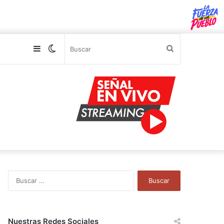
Sidebar
Switch
Buscar
skin
B
u
s
c
a
Nuestras Redes Sociales