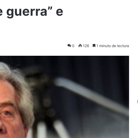
 guerra” e
0
126
1 minuto de lectura