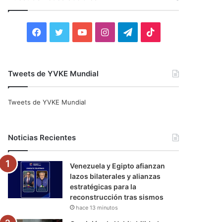
r
:
F
T
Y
I
T
T
a
w
o
n
e
i
c
i
u
s
l
k
Tweets de YVKE Mundial
e
t
T
t
e
T
Tweets de YVKE Mundial
b
t
u
a
g
o
o
e
b
g
r
k
Noticias Recientes
o
r
e
r
a
Venezuela y Egipto afianzan
k
a
m
lazos bilaterales y alianzas
estratégicas para la
m
reconstrucción tras sismos
hace 13 minutos