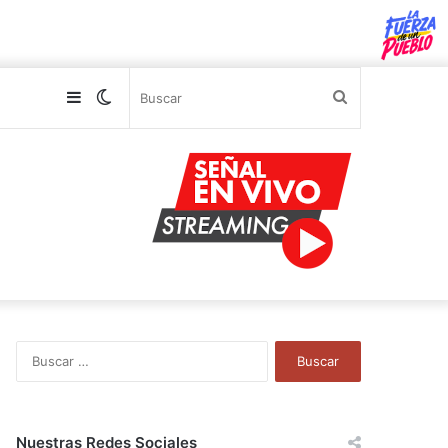
Sidebar
Switch
Buscar
skin
B
u
s
c
a
Nuestras Redes Sociales