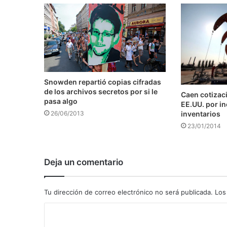
Snowden repartió copias cifradas
de los archivos secretos por si le
Caen cotizaci
pasa algo
EE.UU. por i
inventarios
26/06/2013
23/01/2014
Deja un comentario
Tu dirección de correo electrónico no será publicada.
Los
C
o