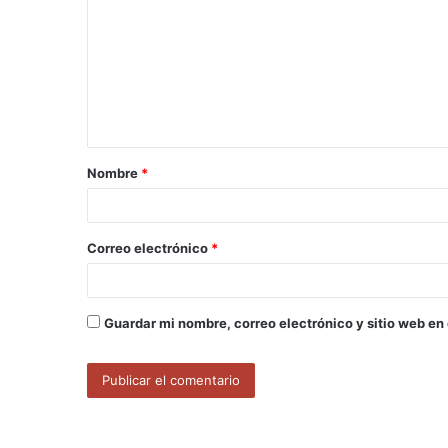
m
e
n
t
a
Nombre
*
r
i
o
Correo electrónico
*
*
Guardar mi nombre, correo electrónico y sitio web en