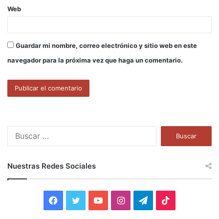
Web
Guardar mi nombre, correo electrónico y sitio web en este
navegador para la próxima vez que haga un comentario.
B
u
s
c
Nuestras Redes Sociales
a
r
:
F
T
Y
I
T
T