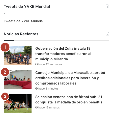
a
w
o
n
e
i
Tweets de YVKE Mundial
c
i
u
s
l
k
e
t
T
t
e
T
Tweets de YVKE Mundial
b
t
u
a
g
o
Noticias Recientes
o
e
b
g
r
k
Gobernación del Zulia instala 18
o
r
e
r
a
transformadores beneficiaron al
municipio Miranda
k
a
m
hace 32 segundos
m
Concejo Municipal de Maracaibo aprobó
créditos adicionales para inversión y
compromisos laborales
hace 5 minutos
Selección venezolana de fútbol sub-21
conquista la medalla de oro en penaltis
hace 12 minutos