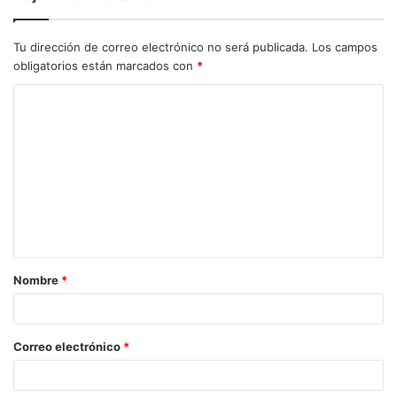
Tu dirección de correo electrónico no será publicada.
Los campos
obligatorios están marcados con
*
C
o
m
e
n
t
a
Nombre
*
r
i
o
Correo electrónico
*
*