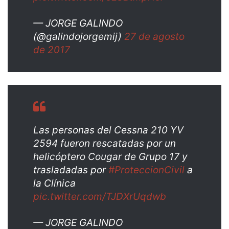
— JORGE GALINDO
(@galindojorgemij)
27 de agosto
de 2017
Las personas del Cessna 210 YV
2594 fueron rescatadas por un
helicóptero Cougar de Grupo 17 y
trasladadas por
#ProteccionCivil
a
la Clínica
pic.twitter.com/TJDXrUqdwb
— JORGE GALINDO