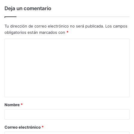
Deja un comentario
Tu dirección de correo electrónico no será publicada.
Los campos
obligatorios están marcados con
*
C
o
m
e
n
t
a
Nombre
*
r
i
o
Correo electrónico
*
*