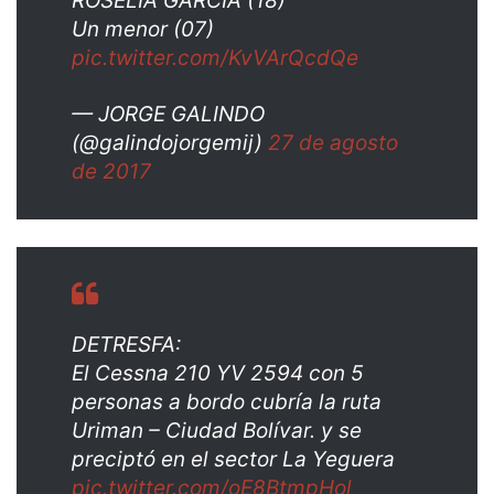
ROSELIA GARCIA (18)
Un menor (07)
pic.twitter.com/KvVArQcdQe
— JORGE GALINDO
(@galindojorgemij)
27 de agosto
de 2017
DETRESFA:
El Cessna 210 YV 2594 con 5
personas a bordo cubría la ruta
Uriman – Ciudad Bolívar. y se
preciptó en el sector La Yeguera
pic.twitter.com/oE8BtmpHol