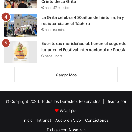
Cristo de La Grita
hace 47 minutos
La Grita celebra 450 años de historia, fe y
resistencia en el Táchira
hace 54 minutos
Escritoras merideñas obtienen el segundo
lugar en el Festival Internacional de Poesía
hace 1 hora
Cargar Mas
© Copyright 2026, Todos los Derechos Reservados | Diseño por
WGdigital
Inicio
Intranet
Audio en Vivo
Contáctenos
Trabaja con Nosotros