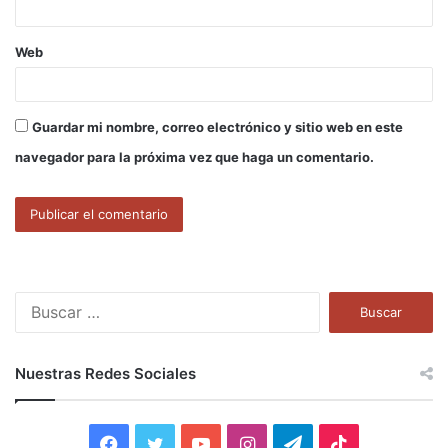
Web
Guardar mi nombre, correo electrónico y sitio web en este
navegador para la próxima vez que haga un comentario.
B
u
s
c
Nuestras Redes Sociales
a
r
:
F
T
Y
I
T
T