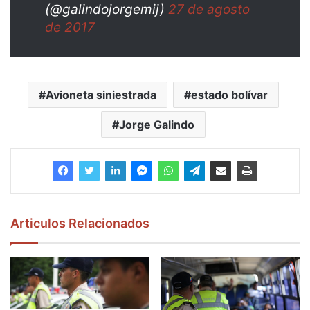
(@galindojorgemij)
27 de agosto
de 2017
Avioneta siniestrada
estado bolívar
Jorge Galindo
Articulos Relacionados