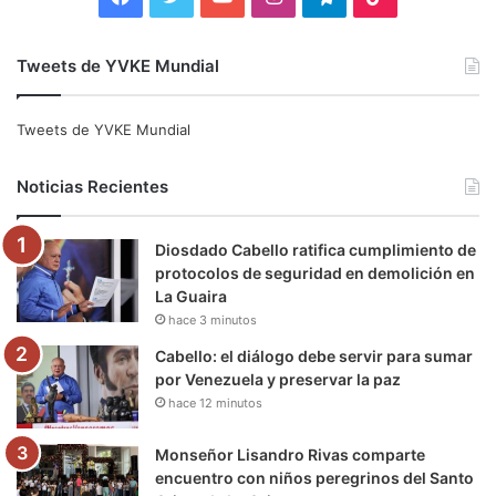
a
w
o
n
e
i
Tweets de YVKE Mundial
c
i
u
s
l
k
e
t
T
t
e
T
Tweets de YVKE Mundial
b
t
u
a
g
o
Noticias Recientes
o
e
b
g
r
k
Diosdado Cabello ratifica cumplimiento de
o
r
e
r
a
protocolos de seguridad en demolición en
La Guaira
k
a
m
hace 3 minutos
m
Cabello: el diálogo debe servir para sumar
por Venezuela y preservar la paz
hace 12 minutos
Monseñor Lisandro Rivas comparte
encuentro con niños peregrinos del Santo