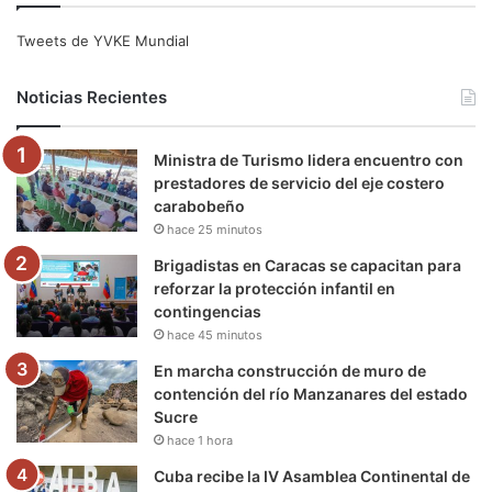
e
t
T
t
e
T
Tweets de YVKE Mundial
b
t
u
a
g
o
Noticias Recientes
o
e
b
g
r
k
Ministra de Turismo lidera encuentro con
o
r
e
r
a
prestadores de servicio del eje costero
carabobeño
k
a
m
hace 25 minutos
m
Brigadistas en Caracas se capacitan para
reforzar la protección infantil en
contingencias
hace 45 minutos
En marcha construcción de muro de
contención del río Manzanares del estado
Sucre
hace 1 hora
Cuba recibe la IV Asamblea Continental de