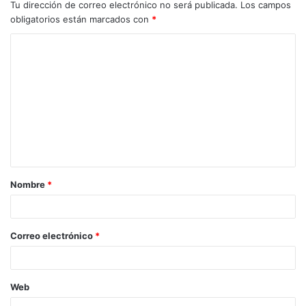
Tu dirección de correo electrónico no será publicada.
Los campos
obligatorios están marcados con
*
C
o
m
e
n
t
a
Nombre
*
r
i
o
Correo electrónico
*
*
Web