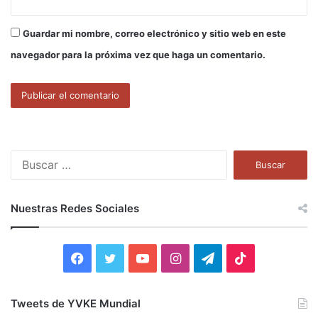
Guardar mi nombre, correo electrónico y sitio web en este
navegador para la próxima vez que haga un comentario.
B
u
s
c
Nuestras Redes Sociales
a
r
:
F
T
Y
I
T
T
a
w
o
n
e
i
Tweets de YVKE Mundial
c
i
u
s
l
k