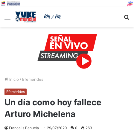
Menu
B
Inicio
/
Efemérides
Efemérides
Un día como hoy fallece
Arturo Michelena
Francelis Penuela
29/07/2020
0
263