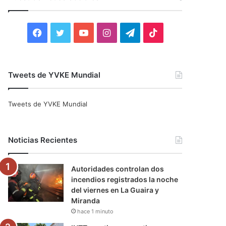
r
:
F
T
Y
I
T
T
a
w
o
n
e
i
c
i
u
s
l
k
Tweets de YVKE Mundial
e
t
T
t
e
T
Tweets de YVKE Mundial
b
t
u
a
g
o
o
e
b
g
r
k
Noticias Recientes
o
r
e
r
a
Autoridades controlan dos
k
a
m
incendios registrados la noche
del viernes en La Guaira y
m
Miranda
hace 1 minuto