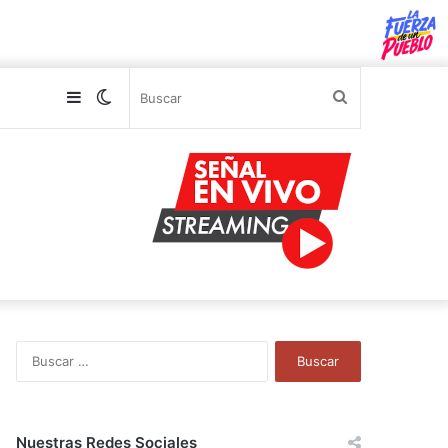
Sidebar
Switch
Buscar
skin
B
u
s
c
a
Nuestras Redes Sociales