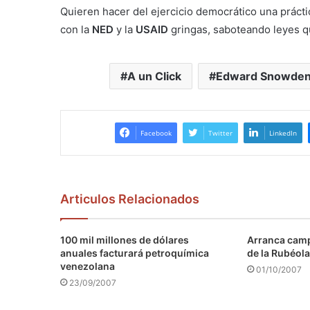
Quieren hacer del ejercicio democrático una práct
con la
NED
y la
USAID
gringas, saboteando leyes q
A un Click
Edward Snowde
Facebook
Twitter
LinkedIn
Articulos Relacionados
100 mil millones de dólares
Arranca camp
anuales facturará petroquímica
de la Rubéola
venezolana
01/10/2007
23/09/2007