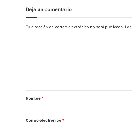
Deja un comentario
Tu dirección de correo electrónico no será publicada.
Los
C
o
m
e
n
t
a
Nombre
*
r
i
o
Correo electrónico
*
*