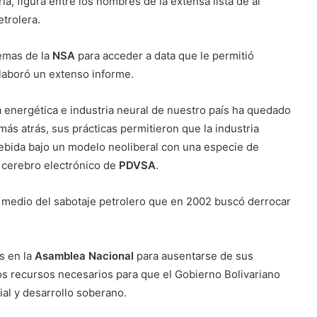
a, figura entre los nombres de la extensa lista de al
etrolera.
emas de la
NSA
para acceder a data que le permitió
laboró un extenso informe.
a energética e industria neural de nuestro país ha quedado
ás atrás, sus prácticas permitieron que la industria
ebida bajo un modelo neoliberal con una especie de
l cerebro electrónico de
PDVSA
.
medio del sabotaje petrolero que en 2002 buscó derrocar
s en la
Asamblea Nacional
para ausentarse de sus
los recursos necesarios para que el Gobierno Bolivariano
ial y desarrollo soberano.