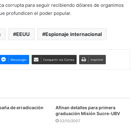
ica corrupta para seguir recibiendo dólares de organimos
ue profundicen el poder popular.
n
EEUU
Espionaje internacional
Messenger
Compartir via Correo
Imprimir
aña de erradicación
Afinan detalles para primera
graduación Misión Sucre-UBV
02/10/2007