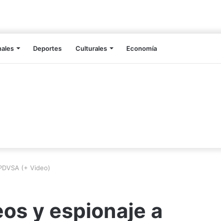
nales
Deportes
Culturales
Economía
 PDVSA (+ Video)
eos y espionaje a