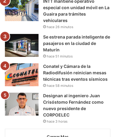
INTT mantiene operativo
especial con unidad móvil en La
Guaira para trámites
vehiculares
hace 26 minutos
Se estrena parada inteligente de
pasajeros en la ciudad de
Maturín
hace 51 minutos
Conatel y Cámara de la
Radiodifusión reinician mesas
técnicas tras eventos sísmicos
hace 58 minutos
Designan al ingeniero Juan
Crisóstomo Fernández como
nuevo presidente de
CORPOELEC
hace 3 horas
Cargar Mas