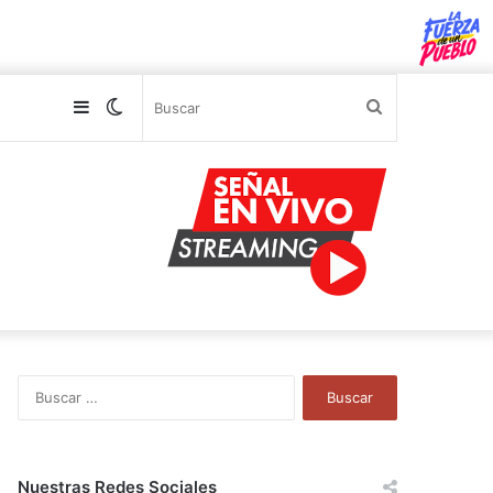
Sidebar
Switch
Buscar
skin
B
u
s
c
a
Nuestras Redes Sociales