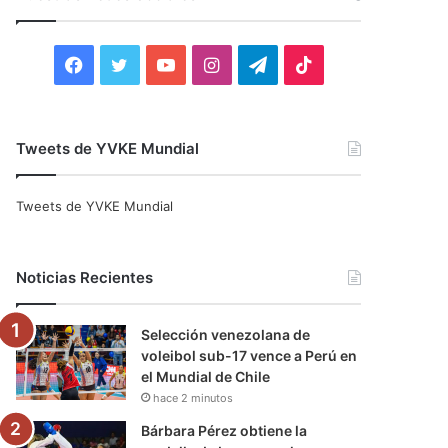
r
:
F
T
Y
I
T
T
a
w
o
n
e
i
c
i
u
s
l
k
Tweets de YVKE Mundial
e
t
T
t
e
T
Tweets de YVKE Mundial
b
t
u
a
g
o
o
e
b
g
r
k
Noticias Recientes
o
r
e
r
a
Selección venezolana de
k
a
m
voleibol sub-17 vence a Perú en
el Mundial de Chile
m
hace 2 minutos
Bárbara Pérez obtiene la