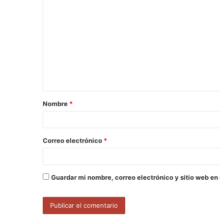
C
o
m
e
n
t
a
Nombre
*
r
i
o
Correo electrónico
*
*
Guardar mi nombre, correo electrónico y sitio web en