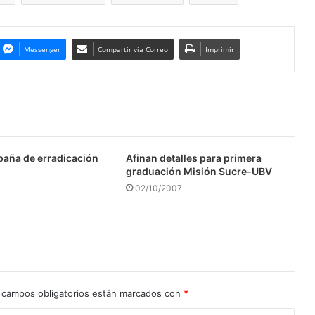
Messenger
Compartir via Correo
Imprimir
aña de erradicación
Afinan detalles para primera
graduación Misión Sucre-UBV
02/10/2007
 campos obligatorios están marcados con
*