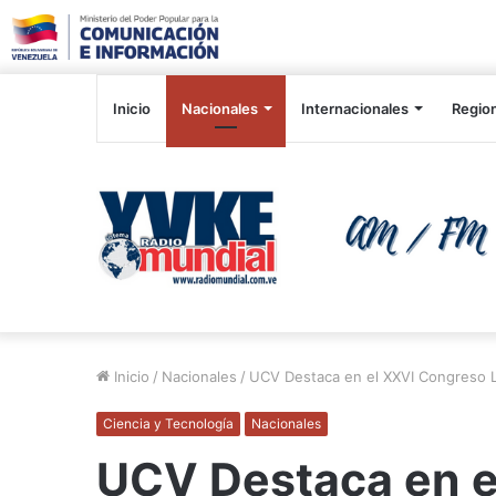
Inicio
Nacionales
Internacionales
Regio
Inicio
/
Nacionales
/
UCV Destaca en el XXVI Congreso L
Ciencia y Tecnología
Nacionales
UCV Destaca en e