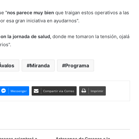
ue "
nos parece muy bien
que traigan estos operativos a las
or esa gran iniciativa en ayudarnos".
on la jornada de salud,
donde me tomaron la tensión, ojalá
rios".
Ávalos
Miranda
Programa
Messenger
Compartir via Correo
Imprimir
aracas orientará a
Artesanos de Caracas a la