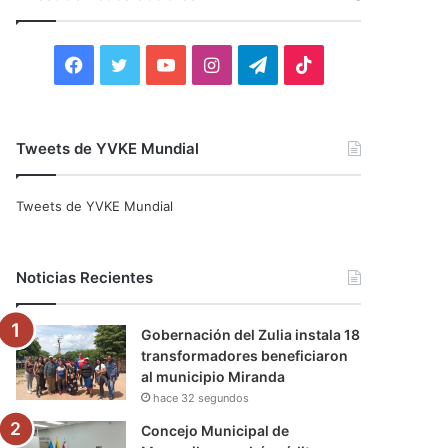
r
:
F
T
Y
I
T
T
a
w
o
n
e
i
c
i
u
s
l
k
Tweets de YVKE Mundial
e
t
T
t
e
T
Tweets de YVKE Mundial
b
t
u
a
g
o
o
e
b
g
r
k
Noticias Recientes
o
r
e
r
a
Gobernación del Zulia instala 18
k
a
m
transformadores beneficiaron
al municipio Miranda
m
hace 32 segundos
Concejo Municipal de