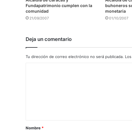
Fundapatrimonio cumplen con la
buhoneros s
comunidad
monetaria
21/09/2007
01/10/2007
Deja un comentario
Tu dirección de correo electrónico no será publicada.
Los
C
o
m
e
n
t
a
Nombre
*
r