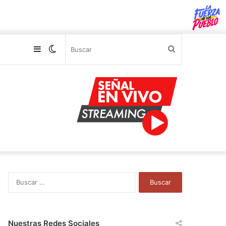
Sidebar
Switch
Buscar
skin
B
u
s
c
a
Nuestras Redes Sociales