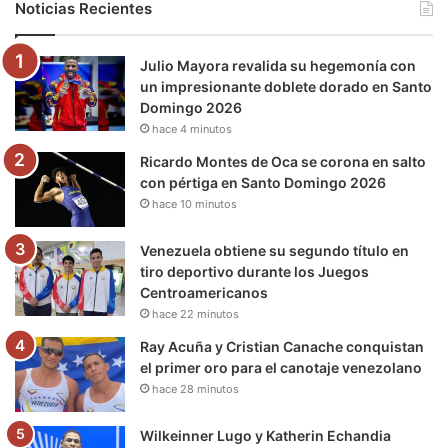
Noticias Recientes
o
e
b
g
r
k
Julio Mayora revalida su hegemonía con
o
r
e
r
a
un impresionante doblete dorado en Santo
Domingo 2026
k
a
m
hace 4 minutos
m
Ricardo Montes de Oca se corona en salto
con pértiga en Santo Domingo 2026
hace 10 minutos
Venezuela obtiene su segundo título en
tiro deportivo durante los Juegos
Centroamericanos
hace 22 minutos
Ray Acuña y Cristian Canache conquistan
el primer oro para el canotaje venezolano
hace 28 minutos
Wilkeinner Lugo y Katherin Echandia