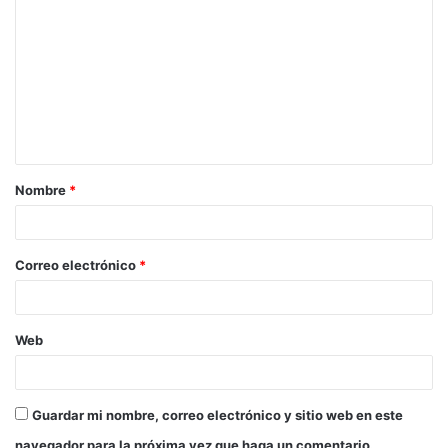
o
m
e
n
t
a
Nombre
*
r
i
o
Correo electrónico
*
*
Web
Guardar mi nombre, correo electrónico y sitio web en este
navegador para la próxima vez que haga un comentario.