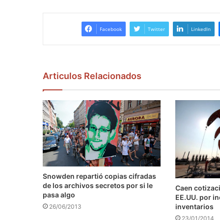
Facebook
Twitter
LinkedIn
Articulos Relacionados
Snowden repartió copias cifradas
de los archivos secretos por si le
Caen cotizaci
pasa algo
EE.UU. por i
inventarios
26/06/2013
23/01/2014