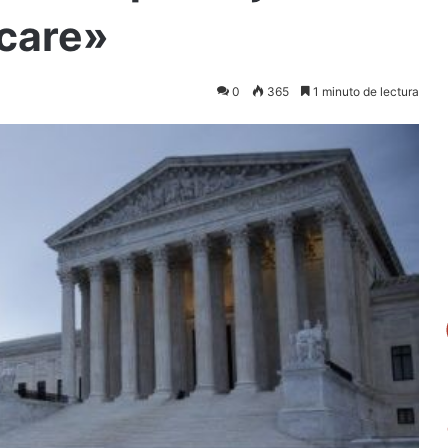
care»
0
365
1 minuto de lectura