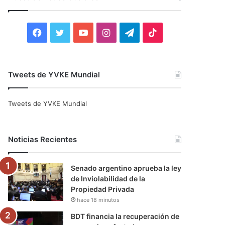
r
:
F
T
Y
I
T
T
a
w
o
n
e
i
c
i
u
s
l
k
Tweets de YVKE Mundial
e
t
T
t
e
T
Tweets de YVKE Mundial
b
t
u
a
g
o
o
e
b
g
r
k
Noticias Recientes
o
r
e
r
a
Senado argentino aprueba la ley
k
a
m
de Inviolabilidad de la
Propiedad Privada
m
hace 18 minutos
BDT financia la recuperación de