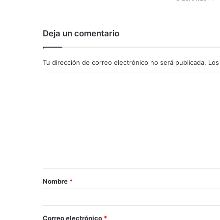
Deja un comentario
Tu dirección de correo electrónico no será publicada.
Los
C
o
m
e
n
t
a
Nombre
*
r
i
o
Correo electrónico
*