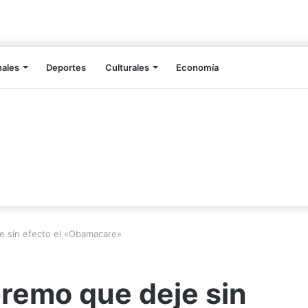
nales
Deportes
Culturales
Economía
e sin efecto el «Obamacare»
remo que deje sin