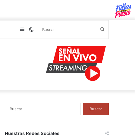
Sidebar
Switch
Buscar
skin
B
u
s
c
a
Nuestras Redes Sociales