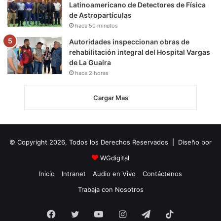
Latinoamericano de Detectores de Física
de Astropartículas
hace 50 minutos
Autoridades inspeccionan obras de
rehabilitación integral del Hospital Vargas
de La Guaira
hace 2 horas
Cargar Mas
© Copyright 2026, Todos los Derechos Reservados | Diseño por
WGdigital
Inicio
Intranet
Audio en Vivo
Contáctenos
Trabaja con Nosotros
Facebook
Twitter
YouTube
Instagram
Telegram
TikTok