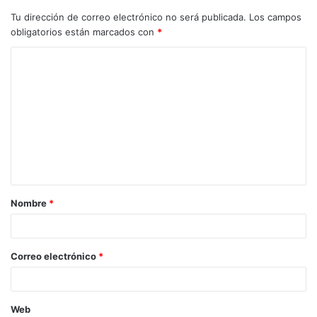
Tu dirección de correo electrónico no será publicada.
Los campos
obligatorios están marcados con
*
C
o
m
e
n
t
a
Nombre
*
r
i
o
Correo electrónico
*
*
Web