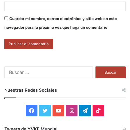
Guardar mi nombre, correo electrónico y sitio web en este
navegador para la próxima vez que haga un comentario.
B
u
s
c
Nuestras Redes Sociales
a
r
:
F
T
Y
I
T
T
a
w
o
n
e
i
Tweets de YVKE Mundial