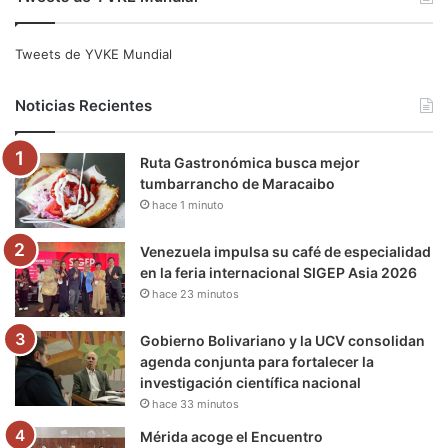
c
i
u
s
l
k
e
t
T
t
e
T
Tweets de YVKE Mundial
b
t
u
a
g
o
Noticias Recientes
o
e
b
g
r
k
Ruta Gastronómica busca mejor
o
r
e
r
a
tumbarrancho de Maracaibo
hace 1 minuto
k
a
m
m
Venezuela impulsa su café de especialidad
en la feria internacional SIGEP Asia 2026
hace 23 minutos
Gobierno Bolivariano y la UCV consolidan
agenda conjunta para fortalecer la
investigación científica nacional
hace 33 minutos
Mérida acoge el Encuentro