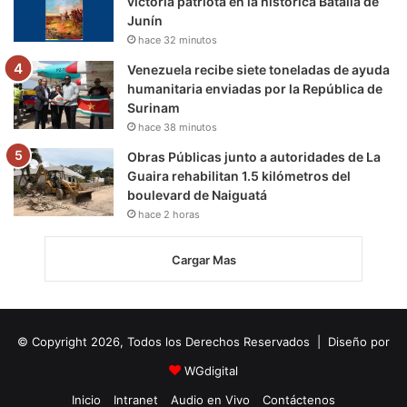
victoria patriota en la histórica Batalla de
Junín
hace 32 minutos
Venezuela recibe siete toneladas de ayuda
humanitaria enviadas por la República de
Surinam
hace 38 minutos
Obras Públicas junto a autoridades de La
Guaira rehabilitan 1.5 kilómetros del
boulevard de Naiguatá
hace 2 horas
Cargar Mas
© Copyright 2026, Todos los Derechos Reservados | Diseño por
WGdigital
Inicio
Intranet
Audio en Vivo
Contáctenos