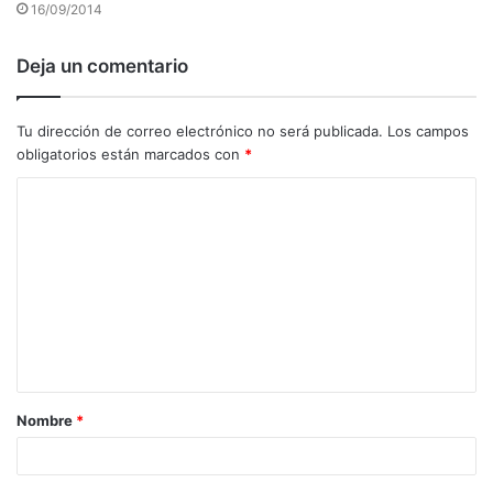
16/09/2014
Deja un comentario
Tu dirección de correo electrónico no será publicada.
Los campos
obligatorios están marcados con
*
C
o
m
e
n
t
a
Nombre
*
r
i
o