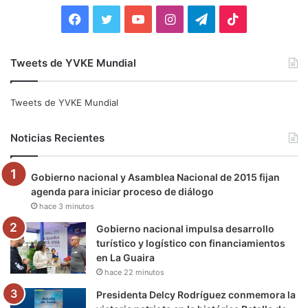
:
F
T
Y
I
T
T
a
w
o
n
e
i
Tweets de YVKE Mundial
c
i
u
s
l
k
e
t
T
t
e
T
Tweets de YVKE Mundial
b
t
u
a
g
o
Noticias Recientes
o
e
b
g
r
k
Gobierno nacional y Asamblea Nacional de 2015 fijan
o
r
e
r
a
agenda para iniciar proceso de diálogo
hace 3 minutos
k
a
m
Gobierno nacional impulsa desarrollo
m
turístico y logístico con financiamientos
en La Guaira
hace 22 minutos
Presidenta Delcy Rodríguez conmemora la