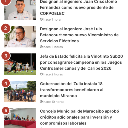
Designan al ingeniero Juan Crisóstomo
o
r
e
r
a
Fernández como nuevo presidente de
CORPOELEC
k
a
m
hace 1 hora
m
Designan al ingeniero José Luis
Betancourt como nuevo Viceministro de
Servicios Eléctricos
hace 2 horas
Jefa de Estado felicita a la Vinotinto Sub20
por consagrarse campeona en los Juegos
Centroamericanos y del Caribe 2026
hace 2 horas
Gobernación del Zulia instala 18
transformadores beneficiaron al
municipio Miranda
hace 10 horas
Concejo Municipal de Maracaibo aprobó
créditos adicionales para inversión y
compromisos laborales