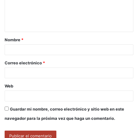
e
n
t
a
Nombre
*
r
i
o
Correo electrónico
*
*
Web
Guardar mi nombre, correo electrónico y sitio web en este
navegador para la próxima vez que haga un comentario.