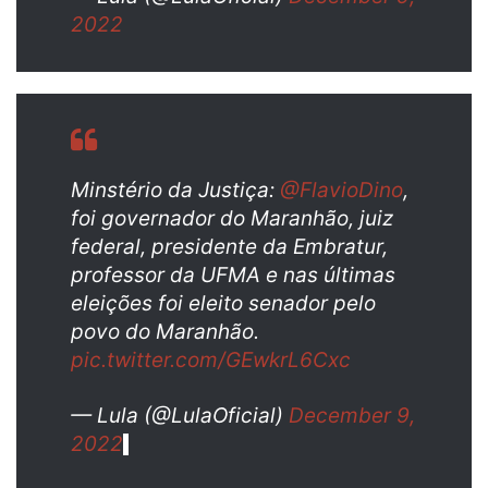
2022
Minstério da Justiça:
@FlavioDino
,
foi governador do Maranhão, juiz
federal, presidente da Embratur,
professor da UFMA e nas últimas
eleições foi eleito senador pelo
povo do Maranhão.
pic.twitter.com/GEwkrL6Cxc
— Lula (@LulaOficial)
December 9,
2022