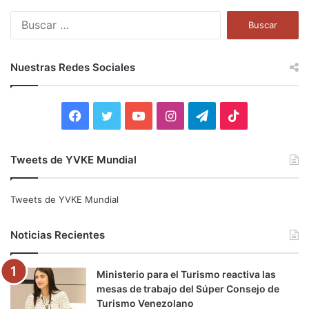
B
u
s
c
Nuestras Redes Sociales
a
r
:
F
T
Y
I
T
T
a
w
o
n
e
i
Tweets de YVKE Mundial
c
i
u
s
l
k
e
t
T
t
e
T
Tweets de YVKE Mundial
b
t
u
a
g
o
Noticias Recientes
o
e
b
g
r
k
Ministerio para el Turismo reactiva las
o
r
e
r
a
mesas de trabajo del Súper Consejo de
Turismo Venezolano
k
a
m