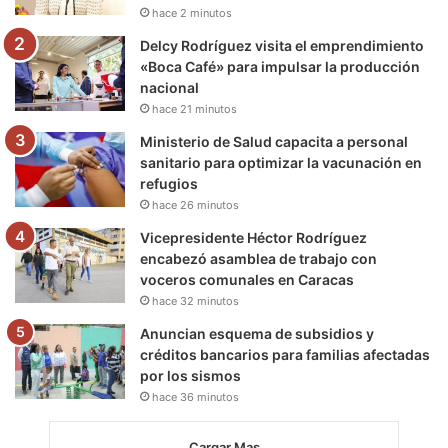
hace 2 minutos
m
Delcy Rodríguez visita el emprendimiento
«Boca Café» para impulsar la producción
nacional
hace 21 minutos
Ministerio de Salud capacita a personal
sanitario para optimizar la vacunación en
refugios
hace 26 minutos
Vicepresidente Héctor Rodríguez
encabezó asamblea de trabajo con
voceros comunales en Caracas
hace 32 minutos
Anuncian esquema de subsidios y
créditos bancarios para familias afectadas
por los sismos
hace 36 minutos
Cargar Mas