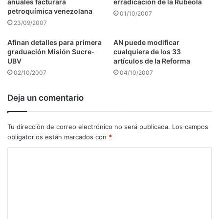
anuales facturará
erradicación de la Rubéola
petroquímica venezolana
01/10/2007
23/09/2007
Afinan detalles para primera
AN puede modificar
graduación Misión Sucre-
cualquiera de los 33
UBV
artículos de la Reforma
02/10/2007
04/10/2007
Deja un comentario
Tu dirección de correo electrónico no será publicada.
Los campos
obligatorios están marcados con
*
C
o
m
e
n