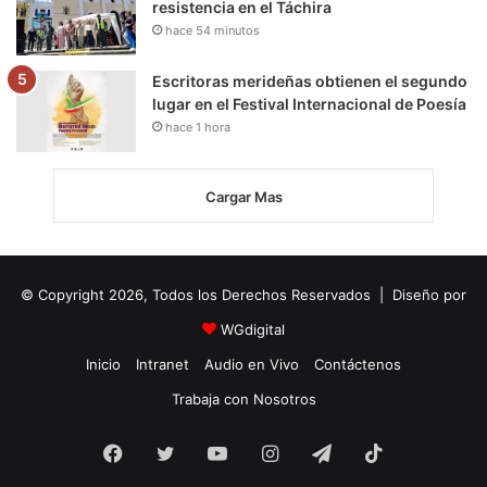
resistencia en el Táchira
hace 54 minutos
Escritoras merideñas obtienen el segundo
lugar en el Festival Internacional de Poesía
hace 1 hora
Cargar Mas
© Copyright 2026, Todos los Derechos Reservados | Diseño por
WGdigital
Inicio
Intranet
Audio en Vivo
Contáctenos
Trabaja con Nosotros
Facebook
Twitter
YouTube
Instagram
Telegram
TikTok