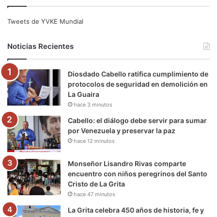
c
i
u
s
l
k
e
t
T
t
e
T
Tweets de YVKE Mundial
b
t
u
a
g
o
Noticias Recientes
o
e
b
g
r
k
Diosdado Cabello ratifica cumplimiento de
o
r
e
r
a
protocolos de seguridad en demolición en
La Guaira
k
a
m
hace 3 minutos
m
Cabello: el diálogo debe servir para sumar
por Venezuela y preservar la paz
hace 12 minutos
Monseñor Lisandro Rivas comparte
encuentro con niños peregrinos del Santo
Cristo de La Grita
hace 47 minutos
La Grita celebra 450 años de historia, fe y