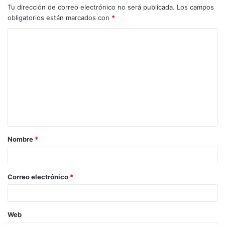
Tu dirección de correo electrónico no será publicada.
Los campos
obligatorios están marcados con
*
C
o
m
e
n
t
a
Nombre
*
r
i
o
Correo electrónico
*
*
Web