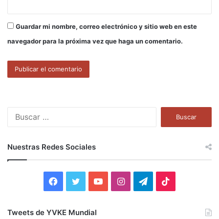
Guardar mi nombre, correo electrónico y sitio web en este
navegador para la próxima vez que haga un comentario.
B
u
s
c
Nuestras Redes Sociales
a
r
:
F
T
Y
I
T
T
a
w
o
n
e
i
Tweets de YVKE Mundial