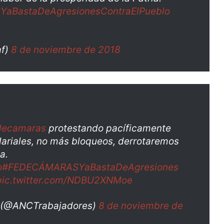
aBastaDeAgresionesContraElPueblo
af)
8 de noviembre de 2018
decamaras
protestando pacíficamente
alariales, no más bloqueos, derrotaremos
a.
o
#FEDECÁMARASYaBastaDeAgresiones
pic.twitter.com/NDBU2XNMoe
C (@ANCTrabajadores)
8 de noviembre de