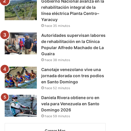
Gobierno Nacional avanza en la
rehabilitación integral de la
línea eléctrica Planta Centro–
Yaracuy
hace 35 minutos
Autoridades supervisan labores
de rehabilitación en la Clínica
Popular Alfredo Machado de La
Guaira
hace 38 minutos
Canotaje venezolano vive una
jornada dorada con tres podios
en Santo Domingo
hace 52 minutos
Daniela Rivera obtiene oro en
vela para Venezuela en Santo
Domingo 2026
hace 59 minutos
Cargar Mas