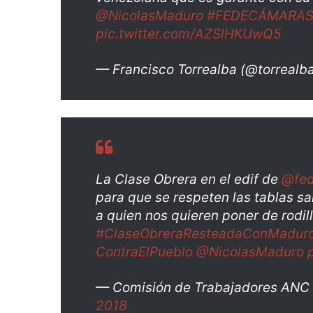
@NicolasMaduro
#FEDECÁMARASY
pic.twitter.com/AZSlHKUwQ5
— Francisco Torrealba (@torrealb
La Clase Obrera en el edif de
@fe
para que se respeten las tablas s
a quien nos quieren poner de rodill
#ClaseObreraResteadaConMadur
ContraElPueblo
@NicolasMaduro
— Comisión de Trabajadores AN
2018