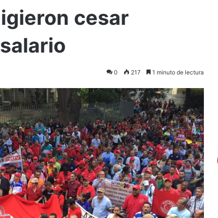
igieron cesar
salario
0
217
1 minuto de lectura