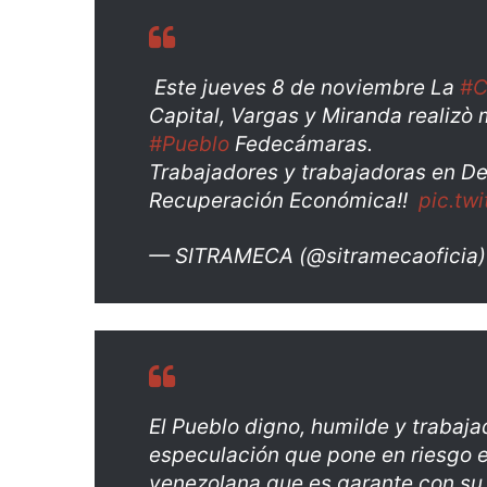
Este jueves 8 de noviembre La
#C
Capital, Vargas y Miranda realizò
#Pueblo
Fedecámaras.
Trabajadores y trabajadoras en De
Recuperación Económica!!
pic.tw
— SITRAMECA (@sitramecaoficia
El Pueblo digno, humilde y trabaja
especulación que pone en riesgo el
venezolana que es garante con su l