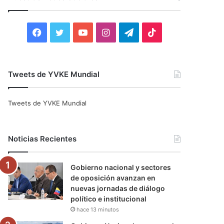
r
:
F
T
Y
I
T
T
a
w
o
n
e
i
c
i
u
s
l
k
Tweets de YVKE Mundial
e
t
T
t
e
T
Tweets de YVKE Mundial
b
t
u
a
g
o
o
e
b
g
r
k
Noticias Recientes
o
r
e
r
a
Gobierno nacional y sectores
k
a
m
de oposición avanzan en
nuevas jornadas de diálogo
m
político e institucional
hace 13 minutos