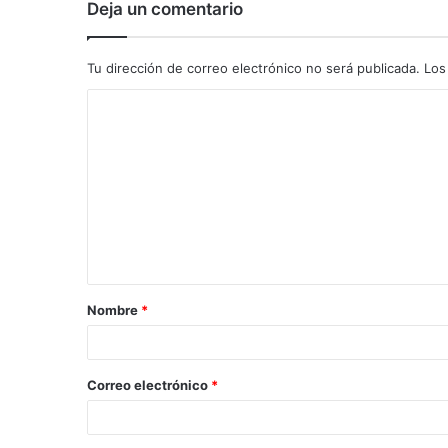
Deja un comentario
Tu dirección de correo electrónico no será publicada.
Los
C
o
m
e
n
t
a
Nombre
*
r
i
o
Correo electrónico
*
*