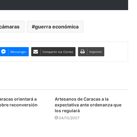
cámaras
guerra económica
Messenger
Compartir via Correo
Imprimir
aracas orientará a
Artesanos de Caracas a la
obre reconversión
expectativa ante ordenanza que
los regulará
04/10/2007