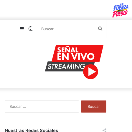
Sidebar
Switch
Buscar
skin
B
u
s
c
a
Nuestras Redes Sociales