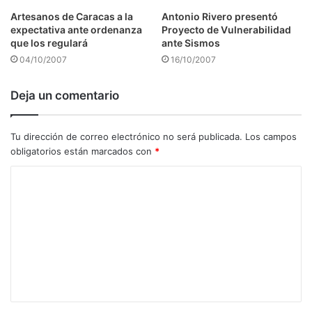
Artesanos de Caracas a la
Antonio Rivero presentó
expectativa ante ordenanza
Proyecto de Vulnerabilidad
que los regulará
ante Sismos
04/10/2007
16/10/2007
Deja un comentario
Tu dirección de correo electrónico no será publicada.
Los campos
obligatorios están marcados con
*
C
o
m
e
n
t
a