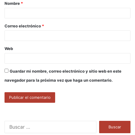
Nombre
*
r
i
o
Correo electrónico
*
*
Web
Guardar mi nombre, correo electrónico y sitio web en este
navegador para la próxima vez que haga un comentario.
B
u