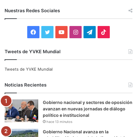
s
c
Nuestras Redes Sociales
a
r
:
F
T
Y
I
T
T
a
w
o
n
e
i
Tweets de YVKE Mundial
c
i
u
s
l
k
e
t
T
t
e
T
Tweets de YVKE Mundial
b
t
u
a
g
o
Noticias Recientes
o
e
b
g
r
k
Gobierno nacional y sectores de oposición
o
r
e
r
a
avanzan en nuevas jornadas de diálogo
político e institucional
k
a
m
hace 13 minutos
m
Gobierno Nacional avanza en la