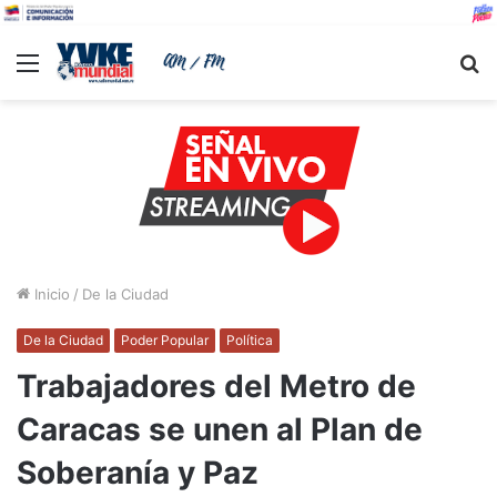
Menu
B
Inicio
/
De la Ciudad
De la Ciudad
Poder Popular
Política
Trabajadores del Metro de
Caracas se unen al Plan de
Soberanía y Paz