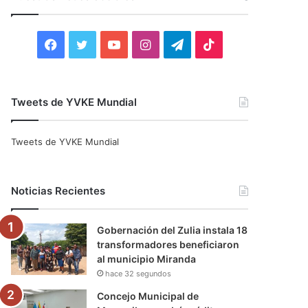
r
:
F
T
Y
I
T
T
a
w
o
n
e
i
c
i
u
s
l
k
Tweets de YVKE Mundial
e
t
T
t
e
T
Tweets de YVKE Mundial
b
t
u
a
g
o
o
e
b
g
r
k
Noticias Recientes
o
r
e
r
a
Gobernación del Zulia instala 18
k
a
m
transformadores beneficiaron
al municipio Miranda
m
hace 32 segundos
Concejo Municipal de