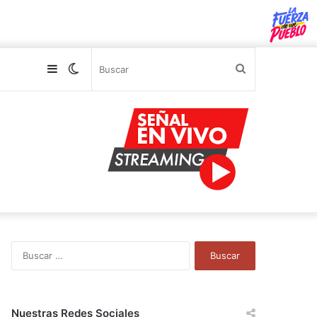
Sidebar
Switch
Buscar
skin
B
u
s
c
a
Nuestras Redes Sociales