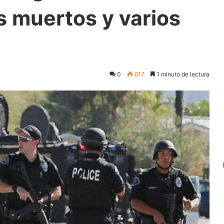
s muertos y varios
0
617
1 minuto de lectura