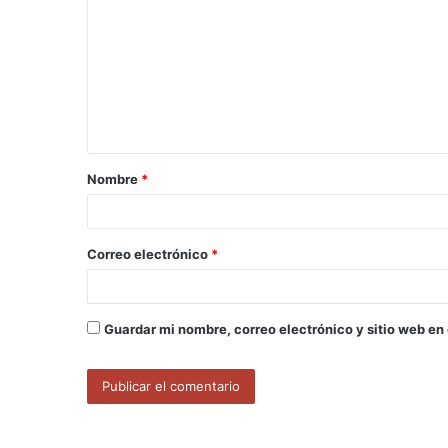
o
m
e
n
t
a
Nombre
*
r
i
o
Correo electrónico
*
*
Guardar mi nombre, correo electrónico y sitio web en