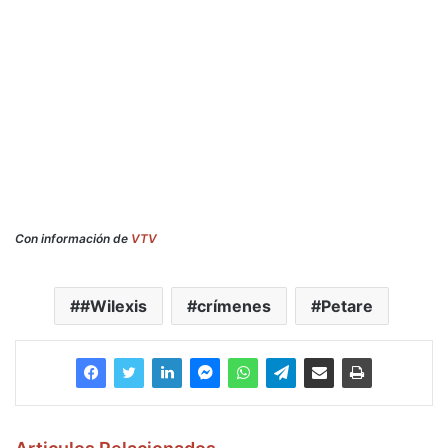
Con información de
VTV
#Wilexis
crímenes
Petare