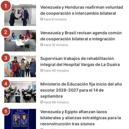
Venezuela y Honduras reafirman voluntad
o
r
e
r
a
de cooperación e intercambio bilateral
hace 6 minutos
k
a
m
m
Venezuela y Brasil revisan agenda común
de cooperación bilateral e integración
hace 16 minutos
Supervisan trabajos de rehabilitación
integral del Hospital Vargas de La Guaira
hace 40 minutos
Ministerio de Educación fija inicio del año
escolar 2026-2027 para el 14 de
septiembre
hace 49 minutos
Venezuela y Egipto afianzan lazos
bilaterales y alianzas estratégicas para la
reconstrucción tras sismos