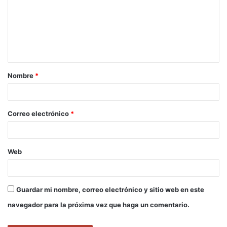
m
e
n
t
a
Nombre
*
r
i
o
Correo electrónico
*
*
Web
Guardar mi nombre, correo electrónico y sitio web en este
navegador para la próxima vez que haga un comentario.