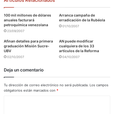
Articulos Relacionados
100 mil millones de dólares
Arranca campaña de
anuales facturará
erradicación de la Rubéola
petroquímica venezolana
01/10/2007
23/09/2007
Afinan detalles para primera
AN puede modificar
graduación Misión Sucre-
cualquiera de los 33
UBV
artículos de la Reforma
02/10/2007
04/10/2007
Deja un comentario
Tu dirección de correo electrónico no será publicada.
Los campos
obligatorios están marcados con
*
C
o