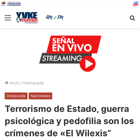
Menu
B
Inicio
/
Destacada
Destacada
Nacionales
Terrorismo de Estado, guerra
psicológica y pedofilia son los
crímenes de «El Wilexis”