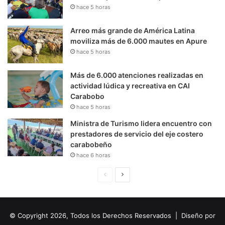
hace 5 horas
Arreo más grande de América Latina
moviliza más de 6.000 mautes en Apure
hace 5 horas
Más de 6.000 atenciones realizadas en
actividad lúdica y recreativa en CAI
Carabobo
hace 5 horas
Ministra de Turismo lidera encuentro con
prestadores de servicio del eje costero
carabobeño
hace 6 horas
P
S
á
i
g
g
© Copyright 2026, Todos los Derechos Reservados | Diseño por
i
u