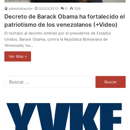
administración
30/03/2015
0
359
Decreto de Barack Obama ha fortalecido el
patriotismo de los venezolanos (+Video)
El rechazo al decreto emitido por el presidente de Estados
Unidos, Barack Obama, contra la República Bolivariana de
Venezuela, ha…
Ver Mas »
B
u
s
c
a
r
: