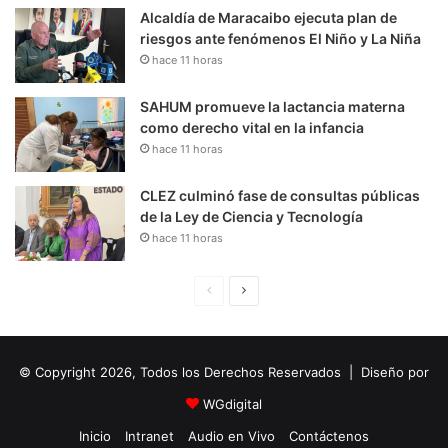
Alcaldía de Maracaibo ejecuta plan de
riesgos ante fenómenos El Niño y La Niña
hace 11 horas
SAHUM promueve la lactancia materna
como derecho vital en la infancia
hace 11 horas
CLEZ culminó fase de consultas públicas
de la Ley de Ciencia y Tecnología
hace 11 horas
P
S
á
i
g
g
© Copyright 2026, Todos los Derechos Reservados | Diseño por
i
u
n
i
WGdigital
a
e
Inicio
Intranet
Audio en Vivo
Contáctenos