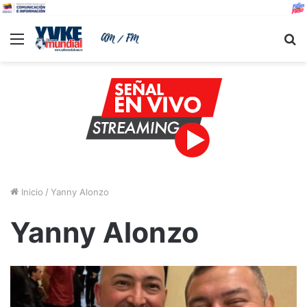
Menu
B
Inicio
/
Yanny Alonzo
Yanny Alonzo