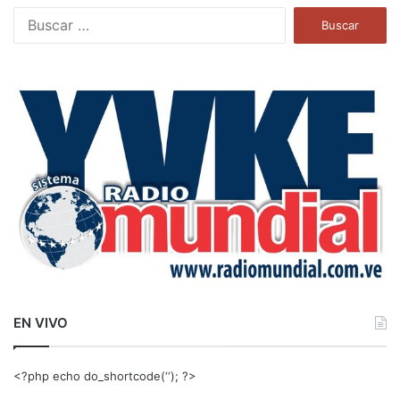
B
u
s
c
a
r
:
EN VIVO
<?php echo do_shortcode(‘‘); ?>