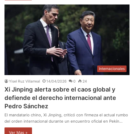
Internacionales
Yisel Ruz Villarreal
14/04/2026
0
24
Xi Jinping alerta sobre el caos global y
defiende el derecho internacional ante
Pedro Sánchez
El mandatario chino, Xi Jinping, criticó con firmeza el actual rumbo
del orden internacional durante un encuentro oficial en Pekín…
Ver Mas »