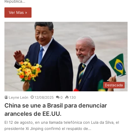
República…
Ver Mas »
Destacada
Leyne León
12/08/2025
0
130
China se une a Brasil para denunciar
aranceles de EE.UU.
El 12 de agosto, en una llamada telefónica con Lula da Silva, el
presidente Xi Jinping confirmó el respaldo de…